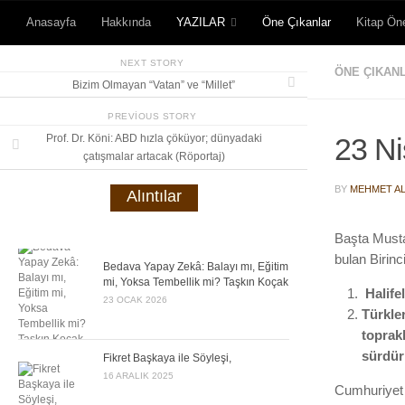
Anasayfa
Hakkında
YAZILAR
Öne Çıkanlar
Kitap Öne
Skip to content
NEXT STORY
ÖNE ÇIKAN
Bizim Olmayan “Vatan” ve “Millet”
PREVIOUS STORY
Prof. Dr. Köni: ABD hızla çöküyor; dünyadaki
23 Ni
çatışmalar artacak (Röportaj)
BY
MEHMET AL
Alıntılar
Başta Musta
bulan Birinc
Bedava Yapay Zekâ: Balayı mı, Eğitim
mi, Yoksa Tembellik mi? Taşkın Koçak
Halife
23 OCAK 2026
Türkle
toprak
sürdü
Fikret Başkaya ile Söyleşi,
16 ARALIK 2025
Cumhuriyet 