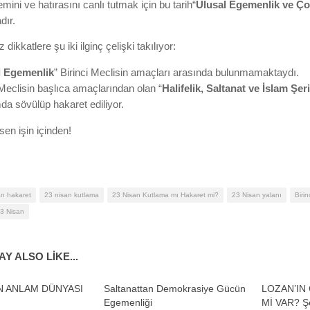
mini ve hatırasını canlı tutmak için bu tarih“
Ulusal Egemenlik ve Ç
dır.
 dikkatlere şu iki ilginç çelişki takılıyor:
l Egemenlik
” Birinci Meclisin amaçları arasında bulunmamaktaydı.
 Meclisin başlıca amaçlarından olan “
Halifelik, Saltanat ve İslam Şeri
a sövülüp hakaret ediliyor.
rsen işin içinden!
an hakaret
23 nisan kutlama
23 Nisan Kutlama mı Hakaret mi?
23 Nisan yalanı
Birin
23 Nisan
Y ALSO LIKE...
N ANLAM DÜNYASI
Saltanattan Demokrasiye Gücün
LOZAN’IN
Egemenliği
Mİ VAR? Ş