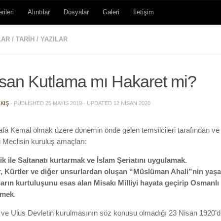
rileri
Alıntılar
Dosyalar
Galeri
İletişim
LAR
/
TARIH
/
YAZILAR
san Kutlama mı Hakaret mi?
KIŞ
· PUBLISHED
25 MAYIS 2019
· UPDATED
12 NISAN 2020
fa Kemal olmak üzere dönemin önde gelen temsilcileri tarafından ve 
i Meclisin kuruluş amaçları:
lik ile Saltanatı kurtarmak ve İslam Şeriatını uygulamak
.
r, Kürtler ve diğer unsurlardan oluşan “Müslüman Ahali”nin yaşa
ların kurtuluşunu esas alan Misakı Milliyi hayata geçirip Osmanlı
rmek
.
ve Ulus Devletin kurulmasının söz konusu olmadığı 23 Nisan 1920’de