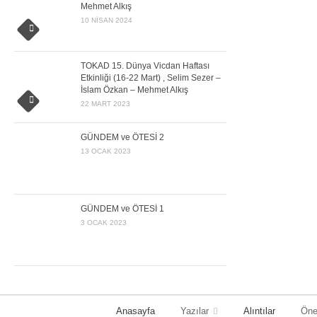
Mehmet Alkış
10 NISAN 2024
TOKAD 15. Dünya Vicdan Haftası
Etkinliği (16-22 Mart) , Selim Sezer –
İslam Özkan – Mehmet Alkış
22 MART 2023
GÜNDEM ve ÖTESİ 2
13 OCAK 2023
GÜNDEM ve ÖTESİ 1
3 OCAK 2023
Anasayfa
Yazılar
Alıntılar
Öne