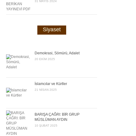
31 MAYIS 2024
Siyaset
Demokrasi, Sömürü, Adalet
20 EKIM 2025
İslamcılar ve Kürtler
21 NISAN 2025
BARIŞA ÇAĞRI: BİR GRUP
MÜSLÜMAN AYDIN
10 ŞUBAT 2025