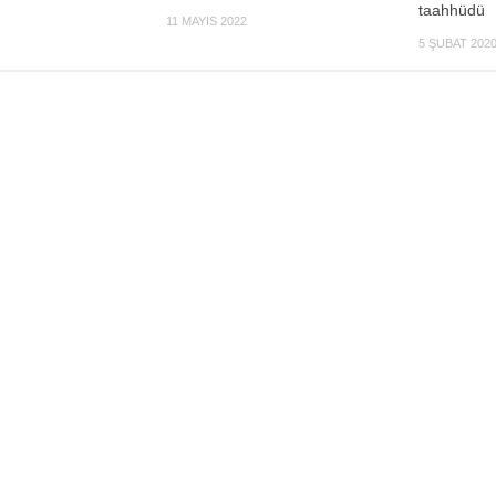
taahhüdü
11 MAYIS 2022
5 ŞUBAT 202