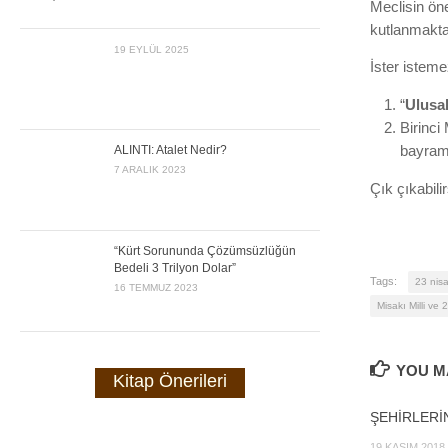
Meclisin öne
kutlanmakta
19 EYLÜL 2025
İster istemez
“
Ulusa
Birinci
ALINTI: Atalet Nedir?
bayramd
7 ARALIK 2023
Çık çıkabili
“Kürt Sorununda Çözümsüzlüğün
Bedeli 3 Trilyon Dolar”
Tags:
23 nis
16 TEMMUZ 2023
Misakı Milli ve 
YOU MA
Kitap Önerileri
ŞEHİRLERİ
19 KASIM 2018