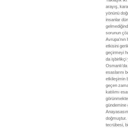
arayış, kar
yönünü doğr
insanlar dü
gelmediğind
sorunun çöz
Avrupa’nın h
etkisini ge
geçirmeyi h
da işbirlikç
Osmanlı’da d
esaslarını b
etkileşimin 
geçen zaman 
katılımı esa
görünmektedi
gündemine g
Anayasasını
doğmuştur. 
tecrübesi, b