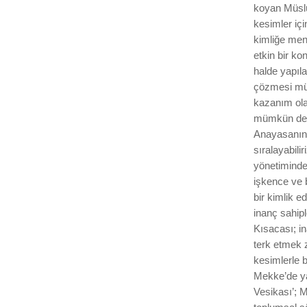
koyan Müslü
kesimler iç
kimliğe men
etkin bir k
halde yapıl
çözmesi müm
kazanım ola
mümkün deği
Anayasanın h
sıralayabil
yönetiminde
işkence ve b
bir kimlik e
inanç sahip
Kısacası; i
terk etmek 
kesimlerle 
Mekke’de ya
Vesikası’; 