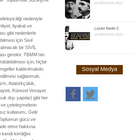
24 AĞUSTOS 2022
elirleyiciliği nedeniyle
liyet, liyakat ve
Lozan Nedir-2
sı gibi nedenlerle
18 AĞUSTOS 2022
lmesi için Sivil
alınacak bir SİVİL
ası gerekir. TBMM’nin
ütülebilmesi için; hiçbir
Sosyal Medya
eller kaldırılmalıdır.
edilmesi sağlanmalı,
zm, Atatürkçülük,
esayeti, Küresel Vesayet
 dışı yapılar) gibi her
 ve çeteleşmelerin
ız kullanımı, Gelir
. Toplumun gücü ve
fade etme hakkına
 kendi kimliğini