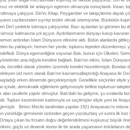
arsız ve eklektik bir anlayışın egemen olmasıyla sonuçlandı. İnsan, t
ultmaya çalışıyor. Din’in; Kitap, Peygamber ve takipçilerine dayalı 
nyanın cazibesinden sıyrılıp teslim olmak istemiyorlar. Büsbütün kopm
en Din’i yedekte tutmaya çalışıyorlar. Bazı açılardan iyi görünen bu 
ümsüz kalmasına yol açıyor. Aydınlanmanın dünyayı kasıp kavuran
emen ardından İslam Dünyasını etkisine aldı. Bütün alanlarda gittikçe
rileten bu yaklaşım; hemen her yerde, toplumu tepeden düzenlemeyi, y
edefledi. Dünya egemenliğine soyunan Batı, bunun için Ülkeleri; Söm
i yönetimler aracılığıyla kendine bağladı. Batı’nın etkisi, İslam Dünyas
a, öncelikli olarak yönetim üzerinde kendini hissettirmiştir. Bundan d
elirleyen üst norm olarak Batı’nın kavramsallaştırdığı Anayasa ile Os
başladığı erken dönemde gerçekleşmiştir. Genellikle seçkinler eliyle 
içinde, demokratik eğilimlerin gelişmesiyle birlikte toplumun talepler
s alan usullerle yapılır olmuştur. Batı’daki bu gelişme, şu sıralarda b
r. Toplum kesimlerinin katılımıyla ve seçilmişler eliyle yeni bir Ana
irmiştir.
Birinci Meclis tarafından yapılan 1921 Anayasası’nı istisna
n yürürlüğe girmesinin üstünden geçen yüzotuzbeş yıl sonra ilk kez bö
Ortaya çıkan bu fırsatın doğru değerlendirilmesi kuşkusuz büyük öne
irikimi, güçlü ve dinamik teorisi ile bir arada yaşamanın imkânlarını d