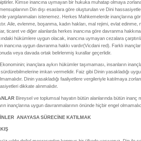
iptirler. Kimse inancına uymayan bir hukuka muhatap olmaya zorla
 mensuplarının Din dışı esaslara göre oluşturulan ve Dini hassasiyetl
e yargılanmaları istenemez. Herkes Mahkemelerde inançlarına gör
tır. Aile, evlenme, boşanma, kadın hakları, mal rejimi, evlat edinme, 
lar, ticaret ve diğer alanlarda herkes inancına göre davranma hakkına 
ncındaki hükümlere uygun olacak, inancına uymayan cezalara çarptırıl
nin inancına uygun davranma hakkı vardır(Vicdani red). Farklı inançlar
onuda veya davada ortak belirlenmiş kurallar geçerlidir.
Ekonominin; inançlara aykırı hükümler taşımaması, insanların inanç
ni sürdürebilmelerine imkan vermelidir. Faiz gibi Dinin yasakladığı u
mamalıdır. Dinin yasakladığı faaliyetlere vergileriyle katılmaya zorlan
iyetleri dikkate alınmalıdır.
ANLAR
Bireysel ve toplumsal hayatın bütün alanlarında bütün inanç 
ın inançlarına uygun davranmalarının önünde hiçbir engel olmamalıd
TİNLER
ANAYASA SÜRECİNE KATILMAK
KIŞ
i yüz yıldır doğal mecrasından kopmuş bir ülkede yaşıyoruz. Din ile s