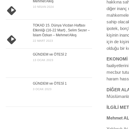
Mehmet Alkış
hakkına sah
10 NISAN 2024
diğer inanç
mahkemelerd
sahip olacak
TOKAD 15. Dünya Vicdan Haftası
ipotek, borç
Etkinliği (16-22 Mart) , Selim Sezer –
kişinin ina
İslam Özkan – Mehmet Alkış
22 MART 2023
için de kişi
olduğu bir k
GÜNDEM ve ÖTESİ 2
EKONOMİ
13 OCAK 2023
faaliyetleri
mecbur tutul
haram hassas
GÜNDEM ve ÖTESİ 1
DİĞER AL
3 OCAK 2023
Müslümanlar
İLGİLİ ME
Mehmet AL
Yaklaşık ik