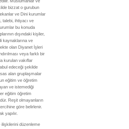
edilir. Müslümanlar ve
ekilde bizzat o gurubun
mekanlar ve Dini kurumlar
 talebi, ihtiyacı ve
 kurumlar bu konuda
rının dışındaki kişiler,
di kaynaklarına ve
mekte olan Diyanet İşleri
ırılması veya farklı bir
a kurulan vakıflar
abul edeceği şekilde
i esas alan gruplaşmalar
n eğitim ve öğretim
ayan ve istemediği
er eğitim öğretim
dür. Reşit olmayanların
rcihine göre belirlenir.
ak yapılır.
ilişkilerini düzenleme