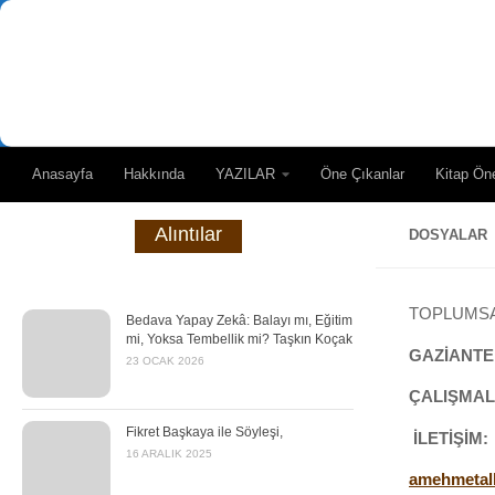
Skip to content
Anasayfa
Hakkında
YAZILAR
Öne Çıkanlar
Kitap Öne
Alıntılar
DOSYALAR
TOPLUMS
Bedava Yapay Zekâ: Balayı mı, Eğitim
mi, Yoksa Tembellik mi? Taşkın Koçak
GAZİANTE
23 OCAK 2026
ÇALIŞMA
Fikret Başkaya ile Söyleşi,
İLETİŞİM:
16 ARALIK 2025
amehmetal