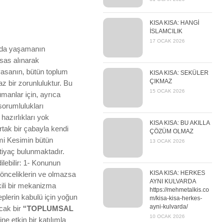
KISA KISA: HANGİ
İSLAMCILIK
17 OCAK 2026
arada yaşamanın
esas alınarak
yasanın, bütün toplum
KISA KISA: SEKÜLER
ÇIKMAZ
az bir zorunluluktur. Bu
15 OCAK 2026
manlar için, ayrıca
sorumlulukları
hazırlıkları yok
KISA KISA: BU AKILLA
tak bir çabayla kendi
ÇÖZÜM OLMAZ
ami Kesimin bütün
13 OCAK 2026
ihtiyaç bulunmaktadır.
lebilir: 1- Konunun
KISA KISA: HERKES
n, önceliklerin ve olmazsa
AYNI KULVARDA
kili bir mekanizma
https://mehmetalkis.co
plerin kabulü için yoğun
m/kisa-kisa-herkes-
ayni-kulvarda/
cak bir
“TOPLUMSAL
10 OCAK 2026
e etkin bir katılımla