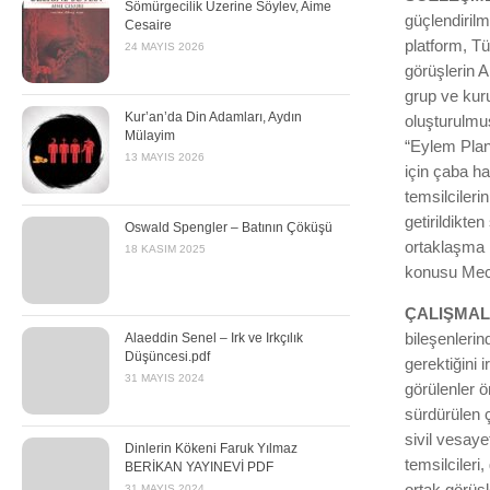
Sömürgecilik Üzerine Söylev, Aime
güçlendiril
Cesaire
platform, T
24 MAYIS 2026
görüşlerin A
grup ve kuru
Kur’an’da Din Adamları, Aydın
oluşturulmu
Mülayim
“Eylem Plan
13 MAYIS 2026
için çaba h
temsilcilerin
getirildikte
Oswald Spengler – Batının Çöküşü
ortaklaşma 
18 KASIM 2025
konusu Mecl
ÇALIŞMAL
bileşenlerin
Alaeddin Senel – Irk ve Irkçılık
Düşüncesi.pdf
gerektiğini 
31 MAYIS 2024
görülenler ö
sürdürülen ç
sivil vesaye
Dinlerin Kökeni Faruk Yılmaz
temsilcileri
BERİKAN YAYINEVİ PDF
ortak görüşl
31 MAYIS 2024