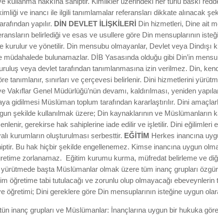
 kullanma hakkına sahiptir. Kimlikler üzerindeki her türlü baskı redd
 kimliği ve inancı ile ilgili tanımlamalar referansları dikkate alınacak ş
tarafından yapılır.
DİN DEVLET İLİŞKİLERİ
Din hizmetleri, Dine ait 
feransların belirlediği ve esas ve usullere göre Din mensuplarının isteği,
e kurulur ve yönetilir. Din mensubu olmayanlar, Devlet veya Dindışı
ve müdahalede bulunamazlar. DİB Yasasında olduğu gibi Din’in mensupla
uruluş veya devlet tarafından tanımlanmasına izin verilmez. Din, ken
öre tanımlanır, sınırları ve çerçevesi belirlenir. Dini hizmetlerini yürüt
e Vakıflar Genel Müdürlüğü’nün devamı, kaldırılması, yeniden yapıland
a gidilmesi Müslüman toplum tarafından kararlaştırılır. Dini amaçlarl
un şekilde kullanılmak üzere; Din kaynaklarının ve Müslümanların k
nlenir, gerekirse hak sahiplerine iade edilir ve işletilir. Dini eğilimler
alı kurumların oluşturulması serbesttir.
EĞİTİM
Herkes inancına uygu
iptir. Bu hak hiçbir şekilde engellenemez. Kimse inancına uygun olm
ğretime zorlanamaz. Eğitim kurumu kurma, müfredat belirleme ve diğ
ini yürütmede başta Müslümanlar olmak üzere tüm inanç grupları özgür
itim öğretime tabi tutulacağı ve zorunlu olup olmayacağı ebeveynlerin te
ve öğretimi; Dini gereklere göre Din mensuplarının isteğine uygun olar
ün inanç grupları ve Müslümanlar: İnançlarına uygun bir hukuka göre 