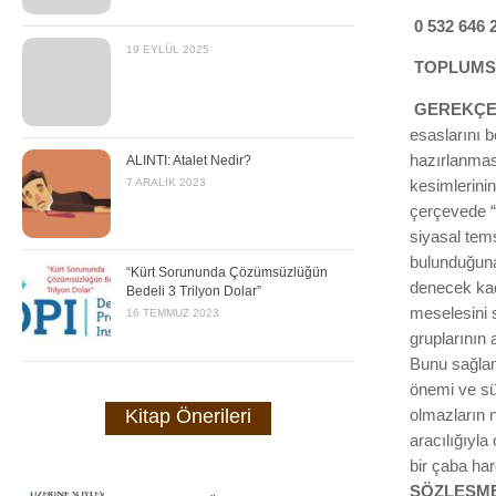
0 532 646 
19 EYLÜL 2025
TOPLUMS
GEREKÇE
esaslarını b
hazırlanmas
ALINTI: Atalet Nedir?
7 ARALIK 2023
kesimlerinin
çerçevede “
siyasal tems
bulunduğuna 
“Kürt Sorununda Çözümsüzlüğün
denecek kad
Bedeli 3 Trilyon Dolar”
meselesini s
16 TEMMUZ 2023
gruplarının 
Bunu sağlama
önemi ve sür
Kitap Önerileri
olmazların n
aracılığıyl
bir çaba ha
SÖZLEŞM