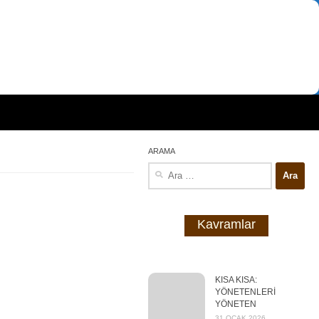
ARAMA
Arama:
Kavramlar
KISA KISA:
YÖNETENLERİ
YÖNETEN
31 OCAK 2026