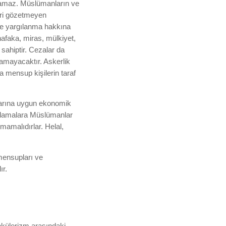
namaz. Müslümanların ve
eri gözetmeyen
e yargılanma hakkına
nafaka, miras, mülkiyet,
sahiptir. Cezalar da
amayacaktır. Askerlik
a mensup kişilerin taraf
larına uygun ekonomik
ygulamalara Müslümanlar
mamalıdırlar. Helal,
mensupları ve
ır.
ekülerizm arasındaki