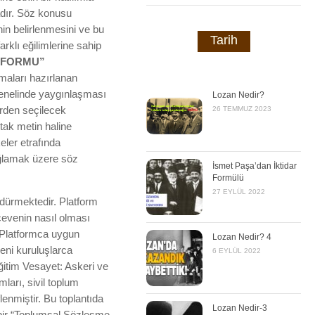
adır. Söz konusu
in belirlenmesini ve bu
Tarih
rklı eğilimlerine sahip
TFORMU”
maları hazırlanan
genelinde yaygınlaşması
Lozan Nedir?
26 TEMMUZ 2023
erden seçilecek
tak metin haline
keler etrafında
ağlamak üzere söz
İsmet Paşa’dan İktidar
Formülü
27 EYLÜL 2022
ürmektedir. Platform
rçevenin nasıl olması
a Platformca uygun
Lozan Nedir? 4
şeni kuruluşlarca
6 EYLÜL 2022
Eğitim Vesayet: Askeri ve
ları, sivil toplum
enmiştir. Bu toplantıda
Lozan Nedir-3
e bir “Toplumsal Sözleşme