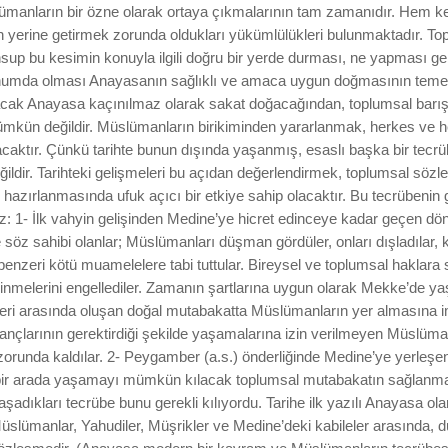
manların bir özne olarak ortaya çıkmalarının tam zamanıdır. Hem ken
in yerine getirmek zorunda oldukları yükümlülükleri bulunmaktadır. T
sup bu kesimin konuyla ilgili doğru bir yerde durması, ne yapması ge
onumda olması Anayasanın sağlıklı ve amaca uygun doğmasının temel 
acak Anayasa kaçınılmaz olarak sakat doğacağından, toplumsal barış
kün değildir. Müslümanların birikiminden yararlanmak, herkes ve he
caktır. Çünkü tarihte bunun dışında yaşanmış, esaslı başka bir tecr
ldir. Tarihteki gelişmeleri bu açıdan değerlendirmek, toplumsal sözle
azırlanmasında ufuk açıcı bir etkiye sahip olacaktır. Bu tecrübenin ge
iriz: 1- İlk vahyin gelişinden Medine’ye hicret edinceye kadar geçen 
 söz sahibi olanlar; Müslümanları düşman gördüler, onları dışladılar,
enzeri kötü muamelelere tabi tuttular. Bireysel ve toplumsal haklara 
dinmelerini engellediler. Zamanın şartlarına uygun olarak Mekke’de yaş
leri arasında oluşan doğal mutabakatta Müslümanların yer almasına 
nançlarının gerektirdiği şekilde yaşamalarına izin verilmeyen Müslüma
zorunda kaldılar. 2- Peygamber (a.s.) önderliğinde Medine’ye yerleş
bir arada yaşamayı mümkün kılacak toplumsal mutabakatın sağlanmasın
şadıkları tecrübe bunu gerekli kılıyordu. Tarihe ilk yazılı Anayasa o
Müslümanlar, Yahudiler, Müşrikler ve Medine’deki kabileler arasında, 