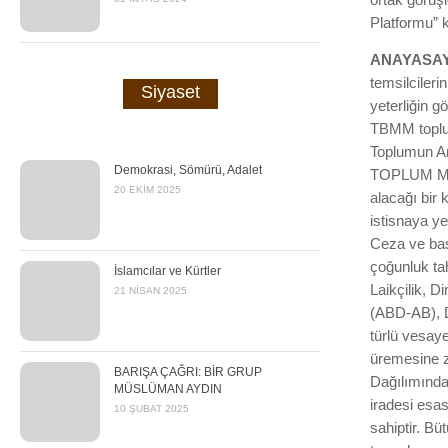
Platformu” k
ANAYASAY
temsilcileri
Siyaset
yeterliğin 
TBMM toplum
Toplumun Ana
Demokrasi, Sömürü, Adalet
TOPLUM MECL
20 EKIM 2025
alacağı bir 
istisnaya y
Ceza ve bask
çoğunluk t
İslamcılar ve Kürtler
Laikçilik, D
21 NISAN 2025
(ABD-AB), D
türlü vesay
üremesine ze
BARIŞA ÇAĞRI: BİR GRUP
Dağılımındak
MÜSLÜMAN AYDIN
iradesi esas
10 ŞUBAT 2025
sahiptir. Bü