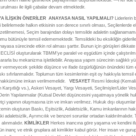
urulması ile ilgili çabalar devam etmektedir.
A İLİŞKİN ÖNERİLER
ANAYASA NASIL YAPILMALI?
Liderlerin b
ni belirlemede halkın etkisinin son derece sınırlı olması, Seçilenlerde eh
gözetilmemesi, Seçim barajından dolayı temsilde adaletin sağlanamama
u bütünüyle temsil edememektedir. Temsildeki bu eksikliğin giderilebi
yasa sürecinde etkin rol alması şarttır. Bunun için görüşleri dikkate 
İSİ oluşturularak TBMM’ye paralel ve eşgüdüm içinde çalıştırılm
kararla bu mekanizma işletilebilir. Anayasa yapım sürecinin sağlıklı yür
er vermeyecek şekilde düşünce ve ifade özgürlüğünün önündeki tüm eng
ı sıfırlanmalıdır. Toplumun tüm kesimlerinin eşit oy hakkıyla temsil 
ahakkümüne imkan verilmemelidir.
VESAYET
Resmi İdeoloji (Kemali
in Karşıtlığı vs.), Askeri Vesayet, Yargı Vesayeti, Seçilmişler/Lider V
erin Yapılanmalar (Kutsal Devlet düşüncesini yaşatmaya yönelik hukuk
etçi yapının oluşmasına izin ve imkan verilmez. Hukuk dışı oluşumlar
min oluşturan Baskı, Eşitsizlik, Adaletsizlik, Kamu imkanlarının haks
i adaletsizlik, Ayrımcılık ve benzeri sorunlar ortadan kaldırılmalıdır
 alınmalıdır.
KİMLİKLER
Herkes inancına göre yaşama ve kendini i
tün inanç ve etnik gruplara ait kimlikler kabul görür. Her insan ve gurup