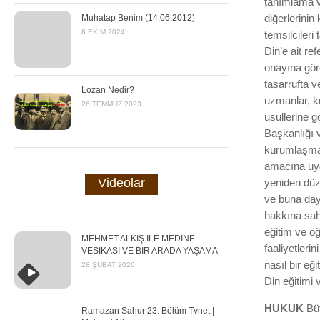
tanımlama ve
Muhatap Benim (14.06.2012)
diğerlerinin
8 EKIM 2024
temsilcileri 
Din’e ait re
onayına gör
tasarrufta 
Lozan Nedir?
uzmanlar, k
26 TEMMUZ 2023
usullerine g
Başkanlığı v
kurumlaşmay
amacına uyg
Videolar
yeniden düze
ve buna day
hakkına sah
eğitim ve ö
MEHMET ALKIŞ İLE MEDİNE
faaliyetler
VESİKASI VE BİR ARADA YAŞAMA
nasıl bir eğ
28 ŞUBAT 2026
Din eğitimi 
HUKUK
Büt
Ramazan Sahur 23. Bölüm Tvnet |