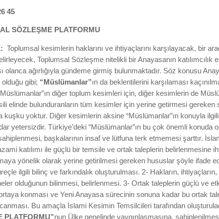
26 45
AL SÖZLEŞME PLATFORMU
:
Toplumsal kesimlerin haklarını ve ihtiyaçlarını karşılayacak, bir 
elirleyecek, Toplumsal Sözleşme nitelikli bir Anayasanın katılımcılık 
ı olanca ağırlığıyla gündeme girmiş bulunmaktadır. Söz konusu Ana
 olduğu gibi;
“Müslümanlar”
ın da beklentilerini karşılaması kaçınılm
Müslümanlar”ın diğer toplum kesimleri için, diğer kesimlerin de Müslü
ili elinde bulunduranların tüm kesimler için yerine getirmesi gereken 
kuşku yoktur. Diğer kesimlerin aksine “Müslümanlar”ın konuyla ilgili 
ar yetersizdir. Türkiye’deki “Müslümanlar”ın bu çok önemli konuda or
ahiplenmesi, başkalarının insaf ve lütfuna terk etmemesi şarttır. İsl
azami katılımı ile güçlü bir temsile ve ortak taleplerin belirlenmesine 
ya yönelik olarak yerine getirilmesi gereken hususlar şöyle ifade edi
eçle ilgili bilinç ve farkındalık oluşturulması. 2- Hakların, ihtiyaçları
eler olduğunun bilinmesi, belirlenmesi. 3- Ortak taleplerin güçlü ve et
a ortaya konması ve Yeni Anayasa sürecinin sonuna kadar bu ortak tale
rcanması. Bu amaçla İslami Kesimin Temsilcileri tarafından oluşturula
E PLATFORMU”
nun Ülke genelinde yaygınlaşmasına, sahiplenilmesin