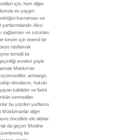
dileri için, hem diğer
oplumda en yaygın
rektiğini kavraması ve
şartlarındandır. Aksi
ı sağlaması ve sorunları
r kesim için önemli bir
übeye rastlamak
şme temelli bir
çirdiği evreleri şöyle
dönemde Mekke’nin
 küçümsediler, ambargo,
sahip olmalarını, hukuki
ayan kabileler ve farklı
imkân vermediler.
nlar bu yüzden yurtlarını
en Müslümanlar diğer
ı öncelikle ele aldılar.
larak da geçen ‘Medine
düzenlenmiş bir