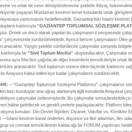
mesine ve ortak bir sese dönüştürülmesine şiddetle ihtiyaç bulunmakt
ürkiye’de yaşayan Müslüman kesimin temel konularda ortak görüşlerin
nayasaya yansımasını hedeflemelidir. Gaziantep’teki İslami kesimin fa
luşların katılımıyla
“GAZİANTEP TOPLUMSAL SÖZLEŞME PLA
ştur. Örnek ve öncü olarak yapılan bu çalışmanın il seviyesinde çalış
ı” çerçevesinde sürdürülmektedir. Ayrıca benzer çalışmaların Ülke 
arcanacaktır. Yaygın şekilde sürdürülecek çalışmalar sonunda bölgel
 katılımıyla bir
“Sivil Toplum Meclisi”
oluşturulacaktır. Çalışmalar or
n sonra aynı Meclise çağrılacak diğer kesimlerin temsilcileriyle ortak il
imkânı aranacaktır. Sivil toplumun sürece etkin biçimde katılımını s
is Anayasa kabul edilinceye kadar çalışmalarını sürdürecektir.
AR:
—“Gaziantep Toplumsal Sözleşme Platformu” çalışmalarını sürd
den bazı kuruluşlar ana uğraş alanlarıyla ilgili konularda Anayasal çe
irdeleyen çalışmalar üstlenmişlerdir. Bu çalışmalar sonuçlandırıldıkç
neri haline getirilecek ve gerekli yerlerle paylaşılacaktır. Platform bile
alışma konuları: Din-Devlet İlişkileri: Diyanet, Vakıflar vs. Kimlikler 
t —İslami kesimin kanat önderleri, düşünce ve fikir adamları, ilim adam
, grup ve cemaat temsilcilerinin katılacağı bir FORUM yapılması hedefl
erin öneri haline getirilerek paylaşılması düşünülmektedir. —Her ild