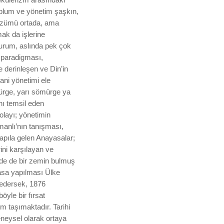
oplum ve yönetim şaşkın,
çözümü ortada, ama
ak da işlerine
durum, aslında pek çok
 paradigması,
 derinleşen ve Din’in
ani yönetimi ele
ürge, yarı sömürge ya
ını temsil eden
olayı; yönetimin
manlı’nın tanışması,
yapıla gelen Anayasalar;
ini karşılayan ve
izde de bir zemin bulmuş
yasa yapılması Ülke
 edersek, 1876
yle bir fırsat
m taşımaktadır. Tarihi
eneysel olarak ortaya