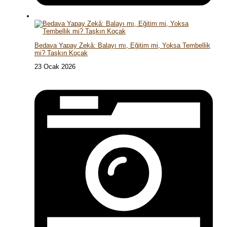
Bedava Yapay Zekâ: Balayı mı, Eğitim mi, Yoksa Tembellik
mi? Taşkın Koçak
23 Ocak 2026