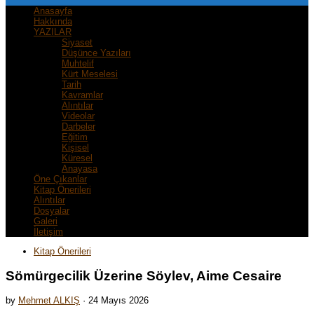
Anasayfa
Hakkında
YAZILAR
Siyaset
Düşünce Yazıları
Muhtelif
Kürt Meselesi
Tarih
Kavramlar
Alıntılar
Videolar
Darbeler
Eğitim
Kişisel
Küresel
Anayasa
Öne Çıkanlar
Kitap Önerileri
Alıntılar
Dosyalar
Galeri
İletişim
Kitap Önerileri
Sömürgecilik Üzerine Söylev, Aime Cesaire
by
Mehmet ALKIŞ
·
24 Mayıs 2026