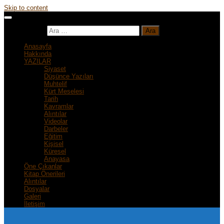
Skip to content
Arama:
Anasayfa
Hakkında
YAZILAR
Siyaset
Düşünce Yazıları
Muhtelif
Kürt Meselesi
Tarih
Kavramlar
Alıntılar
Videolar
Darbeler
Eğitim
Kişisel
Küresel
Anayasa
Öne Çıkanlar
Kitap Önerileri
Alıntılar
Dosyalar
Galeri
İletişim