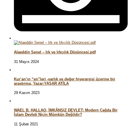
Alaeddin Senel – Irk ve Irkçılık Düşüncesi.pdf
31 Mayıs 2024
Kur’an’ın “en”leri -varlık ve değer hiyerarşisi üzerine bir
araştırma, Yazar:YAŞAR ATİLA
29 Kasım 2023
WAEL B. HALLAQ, İMKÂNSIZ DEVLET: Modern Çağda Bir
İslam Devleti Niçin Mümkün Değildir?
11 Şubat 2021