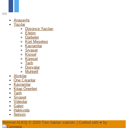
Anasayfa
Yazılar
Düşünce Yazıları
Eğitim
Darbeler
Kürt Meselesi
Kavramlar
Siyaset
Kişisel
Küresel
Tarih
Dosyalar
Muhtelif
Alıntılar
Öne Çıkanlar
Kavramlar
Kitap Önerileri
Tarih
Siyaset
Videolar
Galeri
Hakkında
İletişim
Mehmet ALKIŞ © 2020 Tüm hakları saklıdır. | Crafted with ♥ by