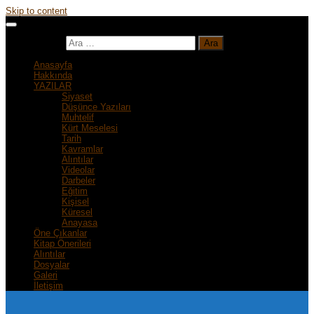
Skip to content
Arama:
Anasayfa
Hakkında
YAZILAR
Siyaset
Düşünce Yazıları
Muhtelif
Kürt Meselesi
Tarih
Kavramlar
Alıntılar
Videolar
Darbeler
Eğitim
Kişisel
Küresel
Anayasa
Öne Çıkanlar
Kitap Önerileri
Alıntılar
Dosyalar
Galeri
İletişim