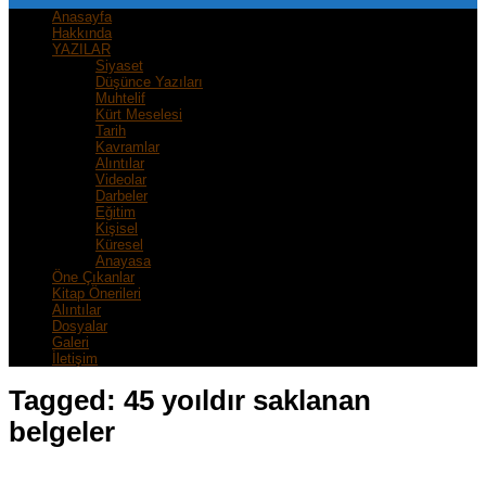
Anasayfa
Hakkında
YAZILAR
Siyaset
Düşünce Yazıları
Muhtelif
Kürt Meselesi
Tarih
Kavramlar
Alıntılar
Videolar
Darbeler
Eğitim
Kişisel
Küresel
Anayasa
Öne Çıkanlar
Kitap Önerileri
Alıntılar
Dosyalar
Galeri
İletişim
Tagged:
45 yoıldır saklanan
belgeler