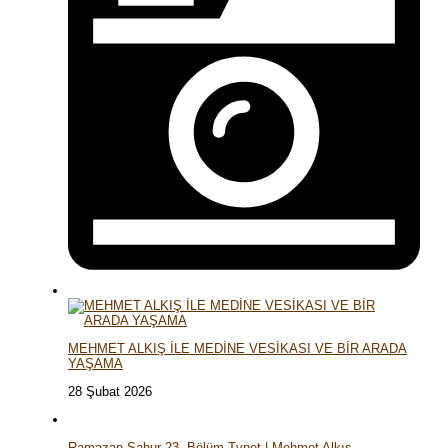
MEHMET ALKIŞ İLE MEDİNE VESİKASI VE BİR ARADA
YAŞAMA
28 Şubat 2026
Ramazan Sahur 23. Bölüm Tvnet | Mehmet Alkış