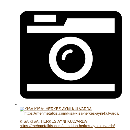
KISA KISA: HERKES AYNI KULVARDA
https://mehmetalkis.com/kisa-kisa-herkes-ayni-kulvarda/