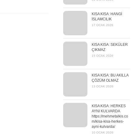
KISA KISA: HANGİ
İSLAMCILIK
17 OCAK 2026
KISA KISA: SEKÜLER
ÇIKMAZ
15 OCAK 2026
KISA KISA: BU AKILLA
ÇÖZÜM OLMAZ
13 OCAK 2026
KISA KISA: HERKES
AYNI KULVARDA
https://mehmetalkis.co
m/kisa-kisa-herkes-
ayni-kulvarda/
10 OCAK 2026