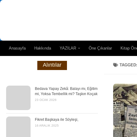
Skip to content
Anasayfa
Hakkında
YAZILAR
Öne Çıkanlar
Kitap Öne
Alıntılar
TAGGED
Bedava Yapay Zekâ: Balayı mı, Eğitim
mi, Yoksa Tembellik mi? Taşkın Koçak
23 OCAK 2026
Fikret Başkaya ile Söyleşi,
16 ARALIK 2025