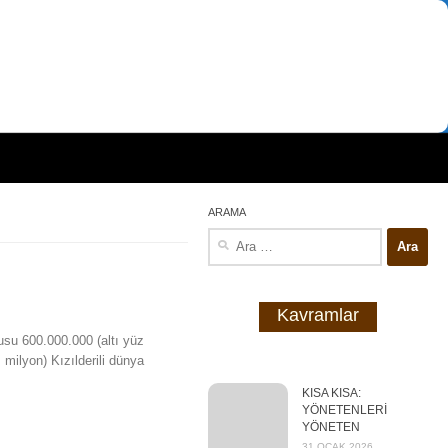
ARAMA
Arama:
Kavramlar
usu 600.000.000 (altı yüz
 milyon) Kızılderili dünya
KISA KISA:
YÖNETENLERİ
YÖNETEN
31 OCAK 2026