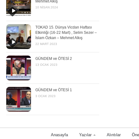
Mehmet Alkış
10 NISAN 2024
TOKAD 15. Dünya Vicdan Haftası
Etkinliği (16-22 Mart) , Selim Sezer –
İslam Özkan – Mehmet Alkış
22 MART 2023
GÜNDEM ve ÖTESİ 2
13 OCAK 2023
GÜNDEM ve ÖTESİ 1
3 OCAK 2023
Anasayfa
Yazılar
Alıntılar
Öne