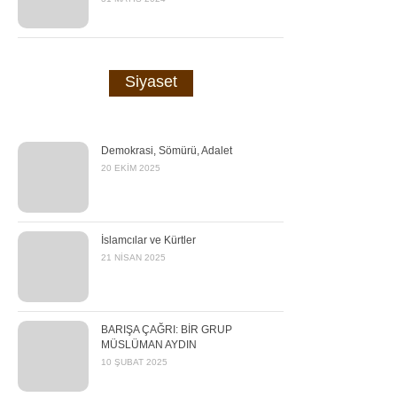
Siyaset
Demokrasi, Sömürü, Adalet
20 EKIM 2025
İslamcılar ve Kürtler
21 NISAN 2025
BARIŞA ÇAĞRI: BİR GRUP
MÜSLÜMAN AYDIN
10 ŞUBAT 2025