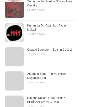
Sömürgecilik Üzerine Söylev, Aime
Cesaire
24 MAYIS 2026
Kur’an’da Din Adamları, Aydın
Mülayim
13 MAYIS 2026
Oswald Spengler – Batının Çöküşü
18 KASIM 2025
Alaeddin Senel – Irk ve Irkçılık
Düşüncesi.pdf
31 MAYIS 2024
Dinlerin Kökeni Faruk Yılmaz
BERİKAN YAYINEVİ PDF
31 MAYIS 2024