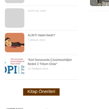
19 EYLÜL 2025
ALINTI: Atalet Nedir?
7 ARALIK 2023
“Kürt Sorununda Çözümsüzlüğün
Bedeli 3 Trilyon Dolar”
16 TEMMUZ 2023
Kitap Önerileri