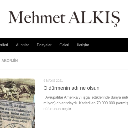
rileri
Alıntılar
Dosyalar
Galeri
İletişim
:
ABORJIN
9 MAYIS 2021
Öldürmenin adı ne olsun
Avrupalılar Amerika’yı işgal ettiklerinde dünya nüf
milyon) civarındaydı. Katledilen 70.000.000 (yetmiş
nüfusunun beşte...