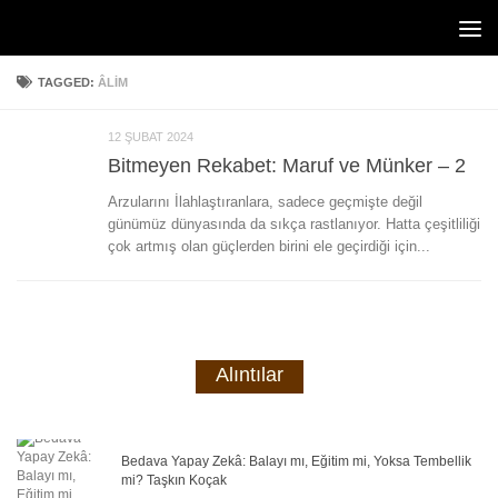
Skip to content
TAGGED:
ÂLIM
12 ŞUBAT 2024
Bitmeyen Rekabet: Maruf ve Münker – 2
Arzularını İlahlaştıranlara, sadece geçmişte değil
günümüz dünyasında da sıkça rastlanıyor. Hatta çeşitliliği
çok artmış olan güçlerden birini ele geçirdiği için...
Alıntılar
Bedava Yapay Zekâ: Balayı mı, Eğitim mi, Yoksa Tembellik
mi? Taşkın Koçak