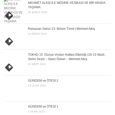
MEHMET ALKIŞ İLE MEDİNE VESİKASI VE BİR ARADA
YAŞAMA
28 ŞUBAT 2026
Ramazan Sahur 23. Bölüm Tvnet | Mehmet Alkış
10 NISAN 2024
TOKAD 15. Dünya Vicdan Haftası Etkinliği (16-22 Mart) ,
Selim Sezer – İslam Özkan – Mehmet Alkış
22 MART 2023
GÜNDEM ve ÖTESİ 2
13 OCAK 2023
GÜNDEM ve ÖTESİ 1
3 OCAK 2023