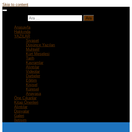
Skip to content
Arama:
Anasayfa
Hakkında
YAZILAR
Siyaset
Düşünce Yazıları
Muhtelif
Kürt Meselesi
Tarih
Kavramlar
Alıntılar
Videolar
Darbeler
Eğitim
Kişisel
Küresel
Anayasa
Öne Çıkanlar
Kitap Önerileri
Alıntılar
Dosyalar
Galeri
İletişim