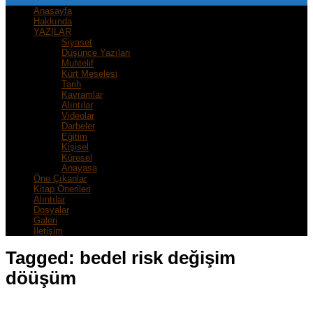
Anasayfa
Hakkında
YAZILAR
Siyaset
Düşünce Yazıları
Muhtelif
Kürt Meselesi
Tarih
Kavramlar
Alıntılar
Videolar
Darbeler
Eğitim
Kişisel
Küresel
Anayasa
Öne Çıkanlar
Kitap Önerileri
Alıntılar
Dosyalar
Galeri
İletişim
Tagged:
bedel risk değişim
döüşüm