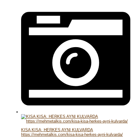
KISA KISA: HERKES AYNI KULVARDA
https://mehmetalkis.com/kisa-kisa-herkes-ayni-kulvarda/