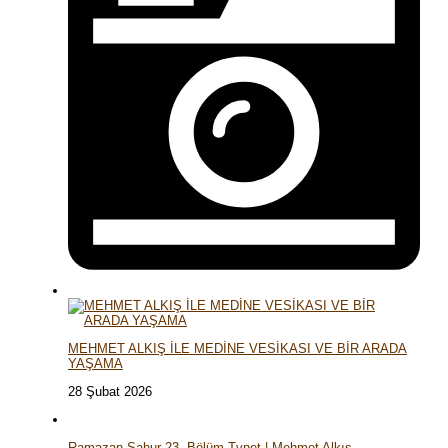
MEHMET ALKIŞ İLE MEDİNE VESİKASI VE BİR ARADA
YAŞAMA
28 Şubat 2026
Ramazan Sahur 23. Bölüm Tvnet | Mehmet Alkış