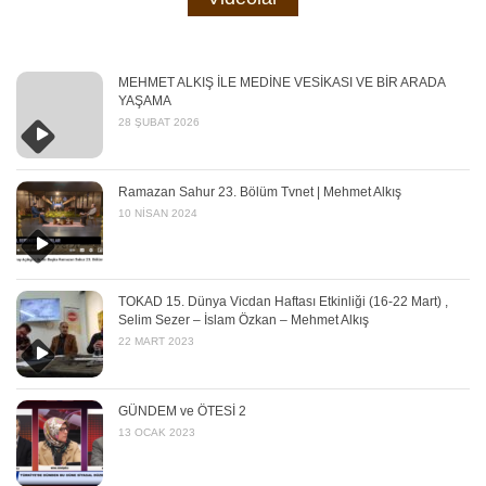
MEHMET ALKIŞ İLE MEDİNE VESİKASI VE BİR ARADA
YAŞAMA
28 ŞUBAT 2026
Ramazan Sahur 23. Bölüm Tvnet | Mehmet Alkış
10 NISAN 2024
TOKAD 15. Dünya Vicdan Haftası Etkinliği (16-22 Mart) ,
Selim Sezer – İslam Özkan – Mehmet Alkış
22 MART 2023
GÜNDEM ve ÖTESİ 2
13 OCAK 2023