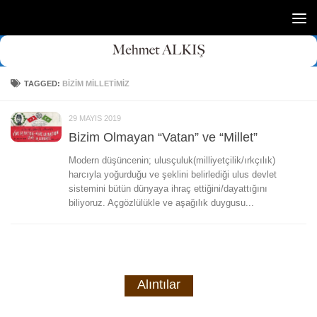
Skip to content
TAGGED:
BIZIM MILLETIMIZ
29 MAYIS 2019
Bizim Olmayan “Vatan” ve “Millet”
Modern düşüncenin; ulusçuluk(milliyetçilik/ırkçılık)
harcıyla yoğurduğu ve şeklini belirlediği ulus devlet
sistemini bütün dünyaya ihraç ettiğini/dayattığını
biliyoruz. Açgözlülükle ve aşağılık duygusu...
Alıntılar