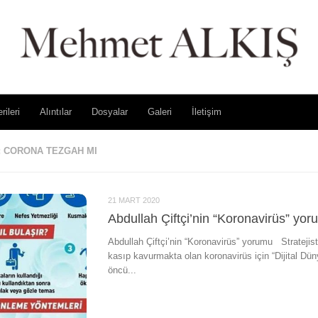
rileri
Alıntılar
Dosyalar
Galeri
İletişim
:
CORONA TEZGAH MI
21 MART 2020
Abdullah Çiftçi’nin “Koronavirüs” yo
Abdullah Çiftçi’nin “Koronavirüs” yorumu Stratejist
kasıp kavurmakta olan koronavirüs için “Dijital Dü
öncü...