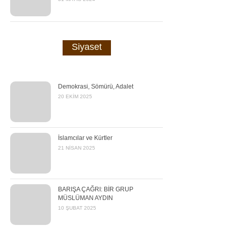
Siyaset
Demokrasi, Sömürü, Adalet
20 EKIM 2025
İslamcılar ve Kürtler
21 NISAN 2025
BARIŞA ÇAĞRI: BİR GRUP
MÜSLÜMAN AYDIN
10 ŞUBAT 2025