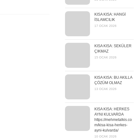
KISA KISA: HANGİ
İSLAMCILIK
17 OCAK 2026
KISA KISA: SEKÜLER
ÇIKMAZ
15 OCAK 2026
KISA KISA: BU AKILLA
ÇÖZÜM OLMAZ
13 OCAK 2026
KISA KISA: HERKES
AYNI KULVARDA
https://mehmetalkis.co
m/kisa-kisa-herkes-
ayni-kulvarda/
10 OCAK 2026