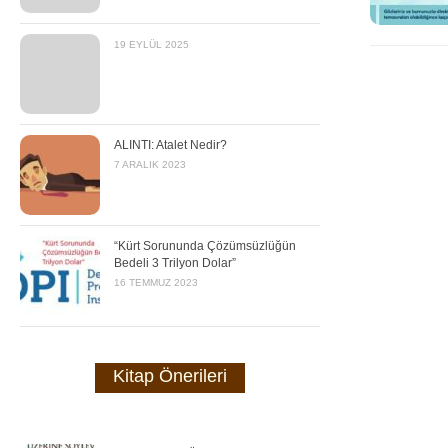
19 EYLÜL 2025
ALINTI: Atalet Nedir?
7 ARALIK 2023
“Kürt Sorununda Çözümsüzlüğün
Bedeli 3 Trilyon Dolar”
16 TEMMUZ 2023
Kitap Önerileri