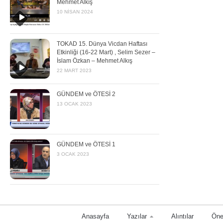
Mehmet Alkış
10 NISAN 2024
TOKAD 15. Dünya Vicdan Haftası
Etkinliği (16-22 Mart) , Selim Sezer –
İslam Özkan – Mehmet Alkış
22 MART 2023
GÜNDEM ve ÖTESİ 2
13 OCAK 2023
GÜNDEM ve ÖTESİ 1
3 OCAK 2023
Anasayfa
Yazılar
Alıntılar
Öne