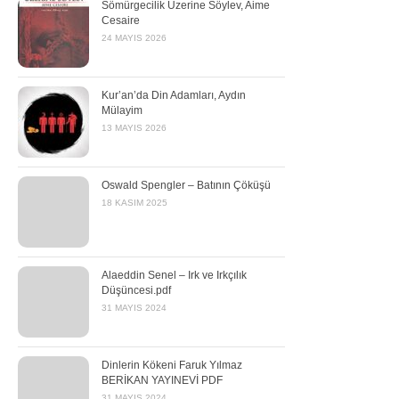
Sömürgecilik Üzerine Söylev, Aime
Cesaire
24 MAYIS 2026
Kur’an’da Din Adamları, Aydın
Mülayim
13 MAYIS 2026
Oswald Spengler – Batının Çöküşü
18 KASIM 2025
Alaeddin Senel – Irk ve Irkçılık
Düşüncesi.pdf
31 MAYIS 2024
Dinlerin Kökeni Faruk Yılmaz
BERİKAN YAYINEVİ PDF
31 MAYIS 2024