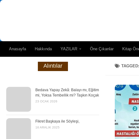
Skip to content
Anasayfa
Hakkında
YAZILAR
Öne Çıkanlar
Kitap Öne
Alıntılar
TAGGED
Bedava Yapay Zekâ: Balayı mı, Eğitim
mi, Yoksa Tembellik mi? Taşkın Koçak
23 OCAK 2026
Fikret Başkaya ile Söyleşi,
16 ARALIK 2025