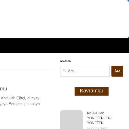
ARAMA
Arama:
rumu
Kavramlar
 Abdullah Çiftçi, dünyayı
nyaya Entegre için sosyal
KISA KISA:
YÖNETENLERİ
YÖNETEN
31 OCAK 2026