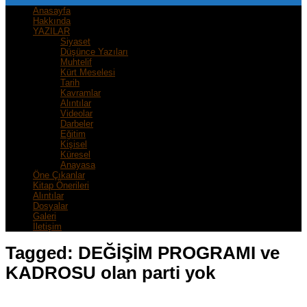
Anasayfa
Hakkında
YAZILAR
Siyaset
Düşünce Yazıları
Muhtelif
Kürt Meselesi
Tarih
Kavramlar
Alıntılar
Videolar
Darbeler
Eğitim
Kişisel
Küresel
Anayasa
Öne Çıkanlar
Kitap Önerileri
Alıntılar
Dosyalar
Galeri
İletişim
Tagged:
DEĞİŞİM PROGRAMI ve
KADROSU olan parti yok