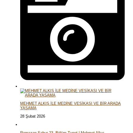
MEHMET ALKIŞ İLE MEDİNE VESİKASI VE BİR ARADA
YAŞAMA
28 Şubat 2026
Ramazan Sahur 23. Bölüm Tvnet | Mehmet Alkış