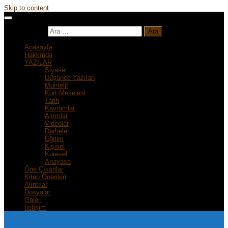
Skip to content
Arama:
Anasayfa
Hakkında
YAZILAR
Siyaset
Düşünce Yazıları
Muhtelif
Kürt Meselesi
Tarih
Kavramlar
Alıntılar
Videolar
Darbeler
Eğitim
Kişisel
Küresel
Anayasa
Öne Çıkanlar
Kitap Önerileri
Alıntılar
Dosyalar
Galeri
İletişim