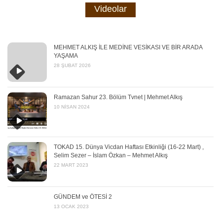
Videolar
MEHMET ALKIŞ İLE MEDİNE VESİKASI VE BİR ARADA
YAŞAMA
28 ŞUBAT 2026
Ramazan Sahur 23. Bölüm Tvnet | Mehmet Alkış
10 NISAN 2024
TOKAD 15. Dünya Vicdan Haftası Etkinliği (16-22 Mart) ,
Selim Sezer – İslam Özkan – Mehmet Alkış
22 MART 2023
GÜNDEM ve ÖTESİ 2
13 OCAK 2023