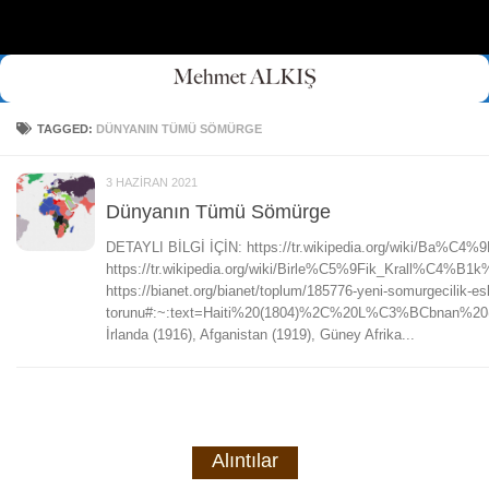
Skip to content
TAGGED:
DÜNYANIN TÜMÜ SÖMÜRGE
3 HAZIRAN 2021
Dünyanın Tümü Sömürge
DETAYLI BİLGİ İÇİN: https://tr.wikipedia.org/wik
https://tr.wikipedia.org/wiki/Birle%C5%9Fik_Kral
https://bianet.org/bianet/toplum/185776-yeni-somurgecilik-es
torunu#:~:text=Haiti%20(1804)%2C%20L%C3%BCbnan%20(,Fi
İrlanda (1916), Afganistan (1919), Güney Afrika...
Alıntılar