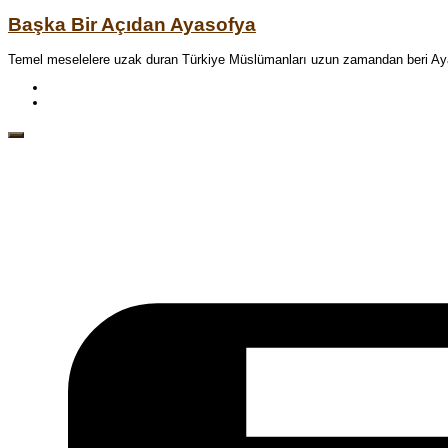
Başka Bir Açıdan Ayasofya
Temel meselelere uzak duran Türkiye Müslümanları uzun zamandan beri Aya