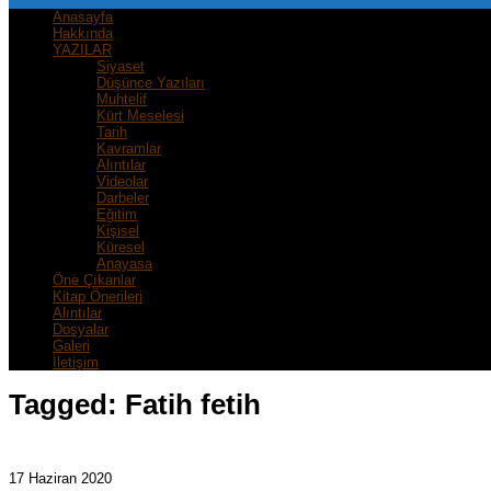
Anasayfa
Hakkında
YAZILAR
Siyaset
Düşünce Yazıları
Muhtelif
Kürt Meselesi
Tarih
Kavramlar
Alıntılar
Videolar
Darbeler
Eğitim
Kişisel
Küresel
Anayasa
Öne Çıkanlar
Kitap Önerileri
Alıntılar
Dosyalar
Galeri
İletişim
Tagged:
Fatih fetih
17 Haziran 2020