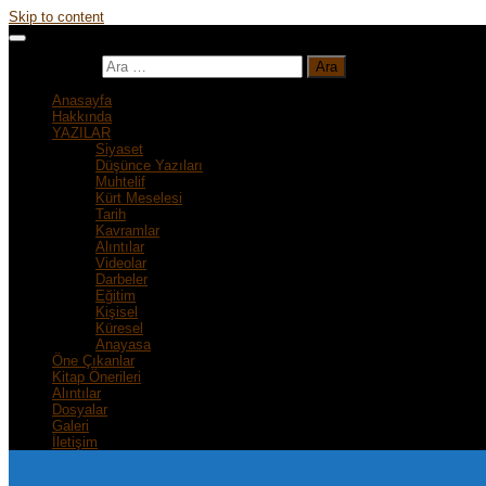
Skip to content
Arama:
Anasayfa
Hakkında
YAZILAR
Siyaset
Düşünce Yazıları
Muhtelif
Kürt Meselesi
Tarih
Kavramlar
Alıntılar
Videolar
Darbeler
Eğitim
Kişisel
Küresel
Anayasa
Öne Çıkanlar
Kitap Önerileri
Alıntılar
Dosyalar
Galeri
İletişim