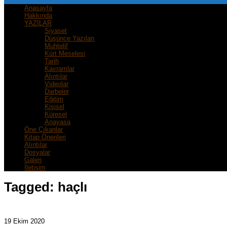
Anasayfa
Hakkında
YAZILAR
Siyaset
Düşünce Yazıları
Muhtelif
Kürt Meselesi
Tarih
Kavramlar
Alıntılar
Videolar
Darbeler
Eğitim
Kişisel
Küresel
Anayasa
Öne Çıkanlar
Kitap Önerileri
Alıntılar
Dosyalar
Galeri
İletişim
Tagged:
haçlı
19 Ekim 2020