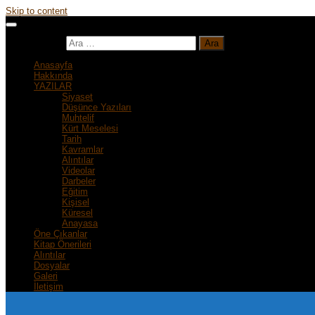
Skip to content
Arama:
Anasayfa
Hakkında
YAZILAR
Siyaset
Düşünce Yazıları
Muhtelif
Kürt Meselesi
Tarih
Kavramlar
Alıntılar
Videolar
Darbeler
Eğitim
Kişisel
Küresel
Anayasa
Öne Çıkanlar
Kitap Önerileri
Alıntılar
Dosyalar
Galeri
İletişim