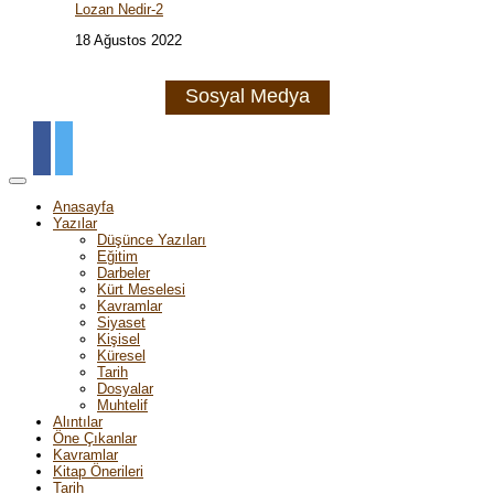
Lozan Nedir-2
18 Ağustos 2022
Sosyal Medya
Anasayfa
Yazılar
Düşünce Yazıları
Eğitim
Darbeler
Kürt Meselesi
Kavramlar
Siyaset
Kişisel
Küresel
Tarih
Dosyalar
Muhtelif
Alıntılar
Öne Çıkanlar
Kavramlar
Kitap Önerileri
Tarih