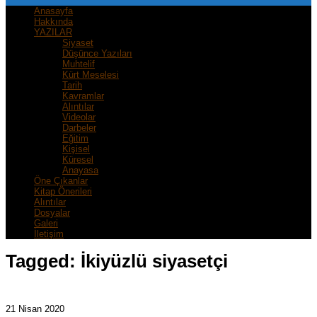
Anasayfa
Hakkında
YAZILAR
Siyaset
Düşünce Yazıları
Muhtelif
Kürt Meselesi
Tarih
Kavramlar
Alıntılar
Videolar
Darbeler
Eğitim
Kişisel
Küresel
Anayasa
Öne Çıkanlar
Kitap Önerileri
Alıntılar
Dosyalar
Galeri
İletişim
Tagged:
İkiyüzlü siyasetçi
21 Nisan 2020