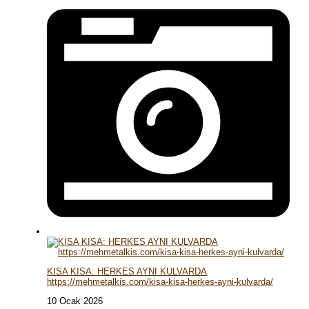
KISA KISA: HERKES AYNI KULVARDA
https://mehmetalkis.com/kisa-kisa-herkes-ayni-kulvarda/
10 Ocak 2026