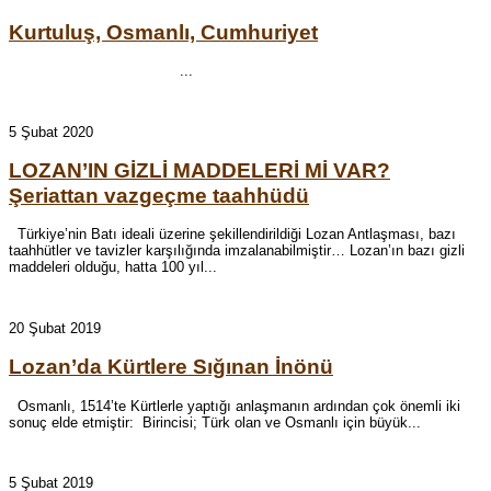
Kurtuluş, Osmanlı, Cumhuriyet
...
5 Şubat 2020
LOZAN’IN GİZLİ MADDELERİ Mİ VAR?
Şeriattan vazgeçme taahhüdü
Türkiye’nin Batı ideali üzerine şekillendirildiği Lozan Antlaşması, bazı
taahhütler ve tavizler karşılığında imzalanabilmiştir… Lozan’ın bazı gizli
maddeleri olduğu, hatta 100 yıl...
20 Şubat 2019
Lozan’da Kürtlere Sığınan İnönü
Osmanlı, 1514’te Kürtlerle yaptığı anlaşmanın ardından çok önemli iki
sonuç elde etmiştir: Birincisi; Türk olan ve Osmanlı için büyük...
5 Şubat 2019