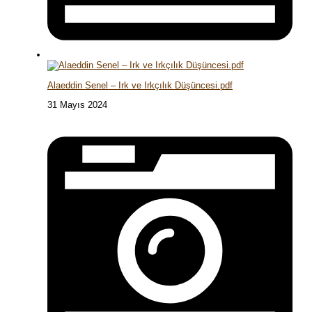
Alaeddin Senel – Irk ve Irkçılık Düşüncesi.pdf
31 Mayıs 2024