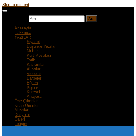
Skip to content
Arama:
Anasayfa
Hakkında
YAZILAR
Siyaset
Düşünce Yazıları
Muhtelif
Kürt Meselesi
Tarih
Kavramlar
Alıntılar
Videolar
Darbeler
Eğitim
Kişisel
Küresel
Anayasa
Öne Çıkanlar
Kitap Önerileri
Alıntılar
Dosyalar
Galeri
İletişim