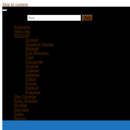
Skip to content
Arama:
Anasayfa
Hakkında
YAZILAR
Siyaset
Düşünce Yazıları
Muhtelif
Kürt Meselesi
Tarih
Kavramlar
Alıntılar
Videolar
Darbeler
Eğitim
Kişisel
Küresel
Anayasa
Öne Çıkanlar
Kitap Önerileri
Alıntılar
Dosyalar
Galeri
İletişim