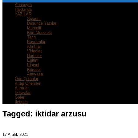
Anasayfa
Hakkında
YAZILAR
Siyaset
Düşünce Yazıları
Muhtelif
Kürt Meselesi
Tarih
Kavramlar
Alıntılar
Videolar
Darbeler
Eğitim
Kişisel
Küresel
Anayasa
Öne Çıkanlar
Kitap Önerileri
Alıntılar
Dosyalar
Galeri
İletişim
Tagged:
iktidar arzusu
17 Aralık 2021