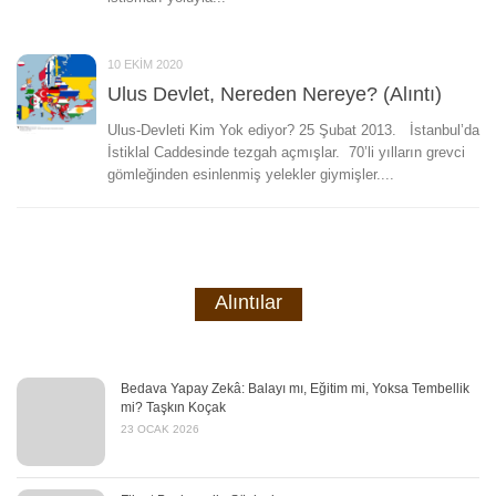
10 EKIM 2020
Ulus Devlet, Nereden Nereye? (Alıntı)
Ulus-Devleti Kim Yok ediyor? 25 Şubat 2013. İstanbul’da
İstiklal Caddesinde tezgah açmışlar. 70’li yılların grevci
gömleğinden esinlenmiş yelekler giymişler....
Alıntılar
Bedava Yapay Zekâ: Balayı mı, Eğitim mi, Yoksa Tembellik
mi? Taşkın Koçak
23 OCAK 2026