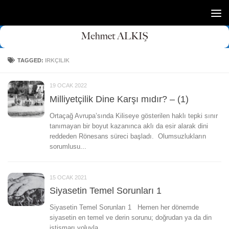
Skip to content
TAGGED:
IRKÇILIK
19 OCAK 2022
Milliyetçilik Dine Karşı mıdır? – (1)
Ortaçağ Avrupa’sında Kiliseye gösterilen haklı tepki sınır
tanımayan bir boyut kazanınca aklı da esir alarak dini
reddeden Rönesans süreci başladı. Olumsuzlukların
sorumlusu...
15 OCAK 2021
Siyasetin Temel Sorunları 1
Siyasetin Temel Sorunları 1 Hemen her dönemde
siyasetin en temel ve derin sorunu; doğrudan ya da din
istismarı yoluyla...