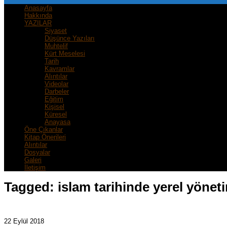
Anasayfa
Hakkında
YAZILAR
Siyaset
Düşünce Yazıları
Muhtelif
Kürt Meselesi
Tarih
Kavramlar
Alıntılar
Videolar
Darbeler
Eğitim
Kişisel
Küresel
Anayasa
Öne Çıkanlar
Kitap Önerileri
Alıntılar
Dosyalar
Galeri
İletişim
Tagged:
islam tarihinde yerel yönet
22 Eylül 2018