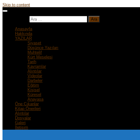
Skip to content
Arama:
Anasayfa
Hakkında
YAZILAR
Siyaset
Düşünce Yazıları
Muhtelif
Kürt Meselesi
Tarih
Kavramlar
Alıntılar
Videolar
Darbeler
Eğitim
Kişisel
Küresel
Anayasa
Öne Çıkanlar
Kitap Önerileri
Alıntılar
Dosyalar
Galeri
İletişim