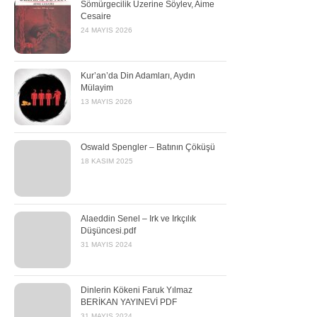
Sömürgecilik Üzerine Söylev, Aime
Cesaire
24 MAYIS 2026
Kur’an’da Din Adamları, Aydın
Mülayim
13 MAYIS 2026
Oswald Spengler – Batının Çöküşü
18 KASIM 2025
Alaeddin Senel – Irk ve Irkçılık
Düşüncesi.pdf
31 MAYIS 2024
Dinlerin Kökeni Faruk Yılmaz
BERİKAN YAYINEVİ PDF
31 MAYIS 2024