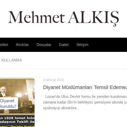
rileri
Alıntılar
Dosyalar
Galeri
İletişim
:
KULLANMA
9 ARALIK 2018
Diyanet Müslümanları Temsil Edeme
Lozan’da Ulus Devlet formu ile yeniden kurulmasıka
zamana kadar Din’in belirleyici şemsiyesi altında 
uyulmayıp aksatılsa...