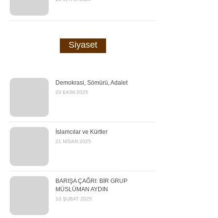
Siyaset
Demokrasi, Sömürü, Adalet
20 EKIM 2025
İslamcılar ve Kürtler
21 NISAN 2025
BARIŞA ÇAĞRI: BİR GRUP
MÜSLÜMAN AYDIN
10 ŞUBAT 2025