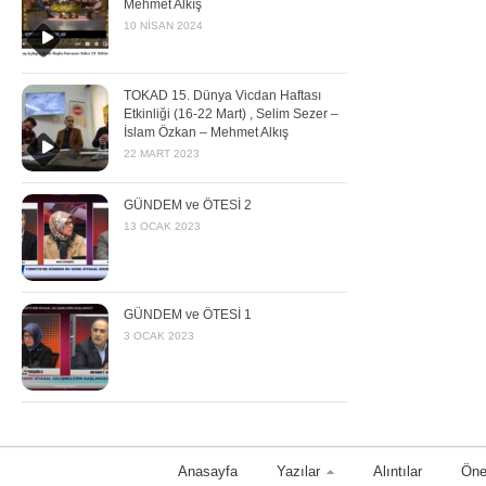
Mehmet Alkış
10 NISAN 2024
TOKAD 15. Dünya Vicdan Haftası
Etkinliği (16-22 Mart) , Selim Sezer –
İslam Özkan – Mehmet Alkış
22 MART 2023
GÜNDEM ve ÖTESİ 2
13 OCAK 2023
GÜNDEM ve ÖTESİ 1
3 OCAK 2023
Anasayfa
Yazılar
Alıntılar
Öne