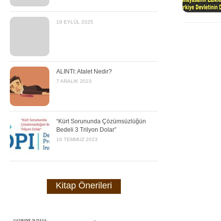
19 EYLÜL 2025
ALINTI: Atalet Nedir?
7 ARALIK 2023
“Kürt Sorununda Çözümsüzlüğün
Bedeli 3 Trilyon Dolar”
16 TEMMUZ 2023
Kitap Önerileri