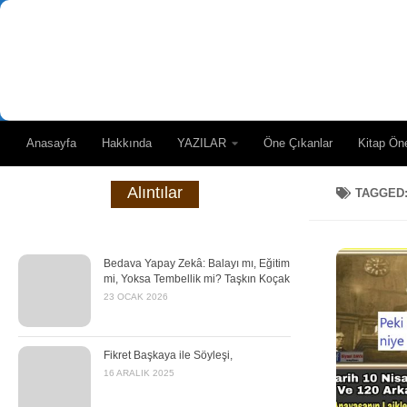
Skip to content
Anasayfa
Hakkında
YAZILAR
Öne Çıkanlar
Kitap Öne
Alıntılar
TAGGED
Bedava Yapay Zekâ: Balayı mı, Eğitim
mi, Yoksa Tembellik mi? Taşkın Koçak
23 OCAK 2026
Fikret Başkaya ile Söyleşi,
16 ARALIK 2025