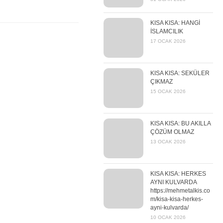
KISA KISA: HANGİ
İSLAMCILIK
17 OCAK 2026
KISA KISA: SEKÜLER
ÇIKMAZ
15 OCAK 2026
KISA KISA: BU AKILLA
ÇÖZÜM OLMAZ
13 OCAK 2026
KISA KISA: HERKES
AYNI KULVARDA
https://mehmetalkis.co
m/kisa-kisa-herkes-
ayni-kulvarda/
10 OCAK 2026