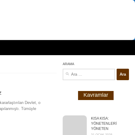
ARAMA
Arama:
z
Kavramlar
rarlaştırılan Devlet, o
yapılanmıştı. Tümüyle
KISA KISA:
YÖNETENLERİ
YÖNETEN
31 OCAK 2026