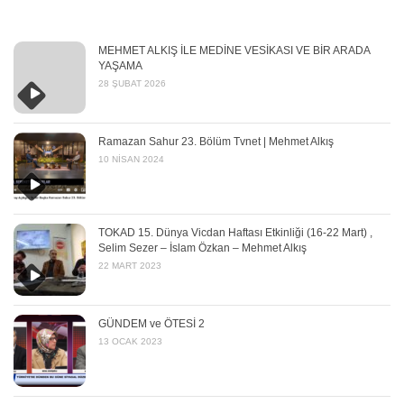
MEHMET ALKIŞ İLE MEDİNE VESİKASI VE BİR ARADA
YAŞAMA
28 ŞUBAT 2026
Ramazan Sahur 23. Bölüm Tvnet | Mehmet Alkış
10 NISAN 2024
TOKAD 15. Dünya Vicdan Haftası Etkinliği (16-22 Mart) ,
Selim Sezer – İslam Özkan – Mehmet Alkış
22 MART 2023
GÜNDEM ve ÖTESİ 2
13 OCAK 2023