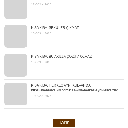
17 OCAK 2026
KISA KISA: SEKÜLER ÇIKMAZ
15 OCAK 2026
KISA KISA: BU AKILLA ÇÖZÜM OLMAZ
13 OCAK 2026
KISA KISA: HERKES AYNI KULVARDA
https://mehmetalkis.com/kisa-kisa-herkes-ayni-kulvarda/
10 OCAK 2026
Tarih