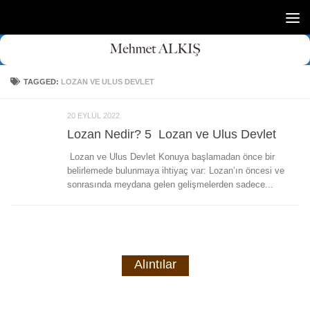
Skip to content
TAGGED:
LOZAN VE ULUS DEVLET
20 EYLÜL 2022
Lozan Nedir? 5 Lozan ve Ulus Devlet
Lozan ve Ulus Devlet Konuya başlamadan önce bir
belirlemede bulunmaya ihtiyaç var: Lozan’ın öncesi ve
sonrasında meydana gelen gelişmelerden sadece...
Alıntılar