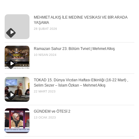
MEHMET ALKIŞ İLE MEDİNE VESİKASI VE BİR ARADA
YAŞAMA
28 ŞUBAT 2026
Ramazan Sahur 23. Bölüm Tvnet | Mehmet Alkış
10 NISAN 2024
TOKAD 15. Dünya Vicdan Haftası Etkinliği (16-22 Mart) ,
Selim Sezer – İslam Özkan – Mehmet Alkış
22 MART 2023
GÜNDEM ve ÖTESİ 2
13 OCAK 2023