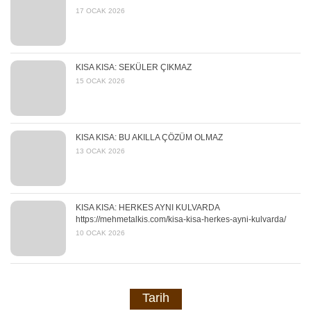
17 OCAK 2026
KISA KISA: SEKÜLER ÇIKMAZ
15 OCAK 2026
KISA KISA: BU AKILLA ÇÖZÜM OLMAZ
13 OCAK 2026
KISA KISA: HERKES AYNI KULVARDA
https://mehmetalkis.com/kisa-kisa-herkes-ayni-kulvarda/
10 OCAK 2026
Tarih