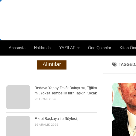
Skip to content
Anasayfa
Hakkında
YAZILAR
Öne Çıkanlar
Kitap Öne
Alıntılar
TAGGED
Bedava Yapay Zekâ: Balayı mı, Eğitim
mi, Yoksa Tembellik mi? Taşkın Koçak
23 OCAK 2026
Fikret Başkaya ile Söyleşi,
16 ARALIK 2025