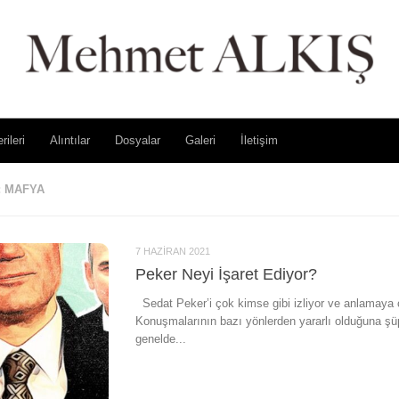
rileri
Alıntılar
Dosyalar
Galeri
İletişim
:
MAFYA
7 HAZIRAN 2021
Peker Neyi İşaret Ediyor?
Sedat Peker’i çok kimse gibi izliyor ve anlamaya 
Konuşmalarının bazı yönlerden yararlı olduğuna ş
genelde...