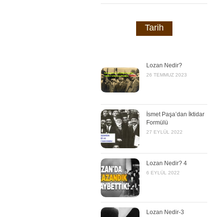
Tarih
Lozan Nedir?
26 TEMMUZ 2023
İsmet Paşa’dan İktidar
Formülü
27 EYLÜL 2022
Lozan Nedir? 4
6 EYLÜL 2022
Lozan Nedir-3