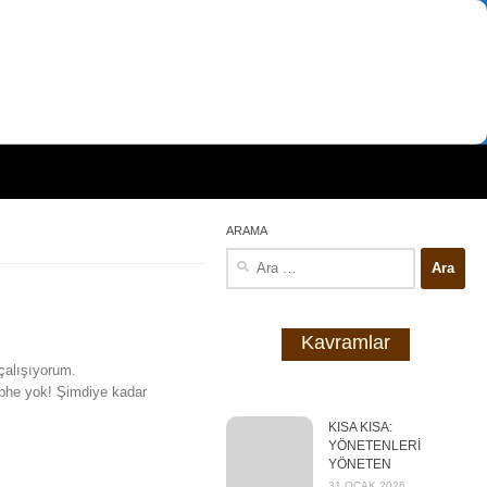
ARAMA
Arama:
Kavramlar
çalışıyorum.
üphe yok! Şimdiye kadar
KISA KISA:
YÖNETENLERİ
YÖNETEN
31 OCAK 2026