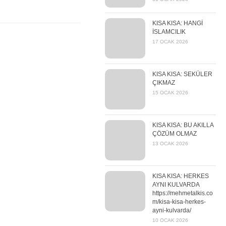
KISA KISA: HANGİ
İSLAMCILIK
17 OCAK 2026
KISA KISA: SEKÜLER
ÇIKMAZ
15 OCAK 2026
KISA KISA: BU AKILLA
ÇÖZÜM OLMAZ
13 OCAK 2026
KISA KISA: HERKES
AYNI KULVARDA
https://mehmetalkis.co
m/kisa-kisa-herkes-
ayni-kulvarda/
10 OCAK 2026