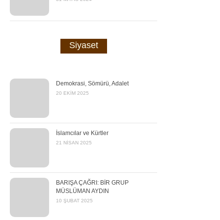
Siyaset
Demokrasi, Sömürü, Adalet
20 EKIM 2025
İslamcılar ve Kürtler
21 NISAN 2025
BARIŞA ÇAĞRI: BİR GRUP
MÜSLÜMAN AYDIN
10 ŞUBAT 2025