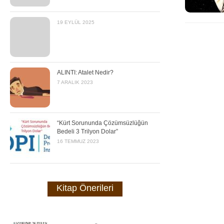
19 EYLÜL 2025
ALINTI: Atalet Nedir?
7 ARALIK 2023
“Kürt Sorununda Çözümsüzlüğün
Bedeli 3 Trilyon Dolar”
16 TEMMUZ 2023
Kitap Önerileri