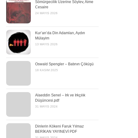
Sömürgecilik Üzerine Söylev, Aime
Cesaire
24 MAYIS 2026
Kur’an’da Din Adamları, Aydın
Mülayim
13 MAYIS 2026
Oswald Spengler – Batının Çöküşü
18 KASIM 2025
Alaeddin Senel – Irk ve Irkçılık
Düşüncesi.pdf
31 MAYIS 2024
Dinlerin Kökeni Faruk Yılmaz
BERİKAN YAYINEVİ PDF
31 MAYIS 2024