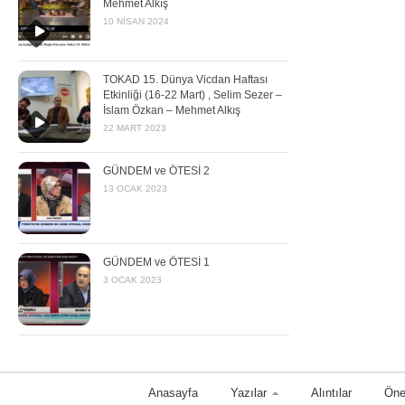
Mehmet Alkış
10 NISAN 2024
TOKAD 15. Dünya Vicdan Haftası
Etkinliği (16-22 Mart) , Selim Sezer –
İslam Özkan – Mehmet Alkış
22 MART 2023
GÜNDEM ve ÖTESİ 2
13 OCAK 2023
GÜNDEM ve ÖTESİ 1
3 OCAK 2023
Anasayfa
Yazılar
Alıntılar
Öne