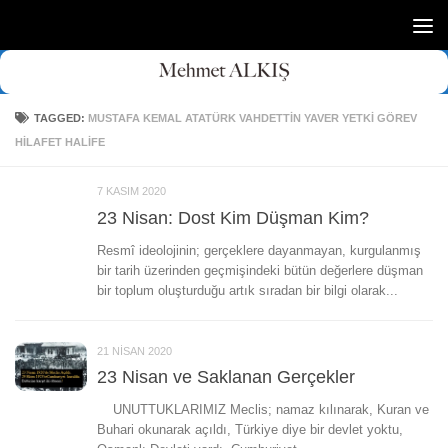
Skip to content
TAGGED:
MUSTAFA KEMAL ATATÜRK VAHDETTIN YAVER YETKI GÖREV
HILAFET HALIFE
7 KASIM 2020
23 Nisan: Dost Kim Düşman Kim?
Resmî ideolojinin; gerçeklere dayanmayan, kurgulanmış
bir tarih üzerinden geçmişindeki bütün değerlere düşman
bir toplum oluşturduğu artık sıradan bir bilgi olarak...
21 NISAN 2020
23 Nisan ve Saklanan Gerçekler
UNUTTUKLARIMIZ Meclis; namaz kılınarak, Kuran ve
Buhari okunarak açıldı, Türkiye diye bir devlet yoktu,