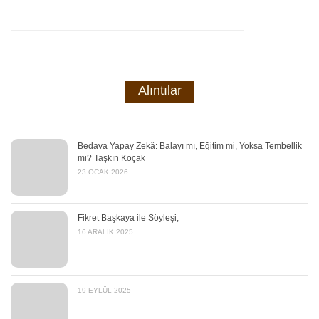
...
Alıntılar
Bedava Yapay Zekâ: Balayı mı, Eğitim mi, Yoksa Tembellik
mi? Taşkın Koçak
23 OCAK 2026
Fikret Başkaya ile Söyleşi,
16 ARALIK 2025
19 EYLÜL 2025