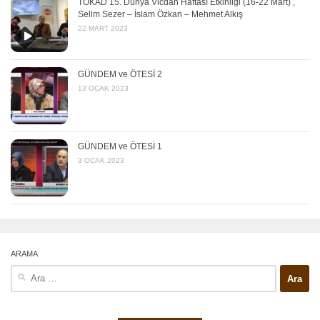
TOKAD 15. Dünya Vicdan Haftası Etkinliği (16-22 Mart) ,
Selim Sezer – İslam Özkan – Mehmet Alkış
22 MART 2023
GÜNDEM ve ÖTESİ 2
13 OCAK 2023
GÜNDEM ve ÖTESİ 1
3 OCAK 2023
ARAMA
Arama: