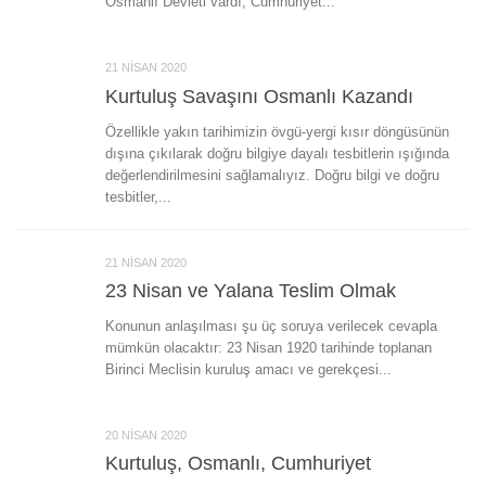
Osmanlı Devleti vardı, Cumhuriyet...
21 NISAN 2020
Kurtuluş Savaşını Osmanlı Kazandı
Özellikle yakın tarihimizin övgü-yergi kısır döngüsünün
dışına çıkılarak doğru bilgiye dayalı tesbitlerin ışığında
‎değerlendirilmesini sağlamalıyız. Doğru bilgi ve doğru
tesbitler,...
21 NISAN 2020
23 Nisan ve Yalana Teslim Olmak
Konunun anlaşılması şu üç soruya verilecek cevapla
mümkün olacaktır: 23 Nisan 1920 tarihinde toplanan
Birinci Meclisin kuruluş amacı ve gerekçesi...
20 NISAN 2020
Kurtuluş, Osmanlı, Cumhuriyet