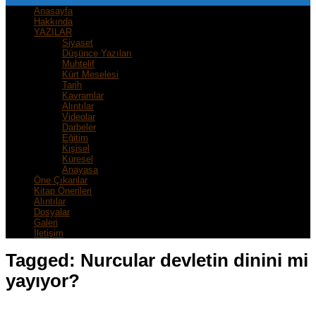
Anasayfa
Hakkında
YAZILAR
Siyaset
Düşünce Yazıları
Muhtelif
Kürt Meselesi
Tarih
Kavramlar
Alıntılar
Videolar
Darbeler
Eğitim
Kişisel
Küresel
Anayasa
Öne Çıkanlar
Kitap Önerileri
Alıntılar
Dosyalar
Galeri
İletişim
Tagged:
Nurcular devletin dinini mi
yayıyor?