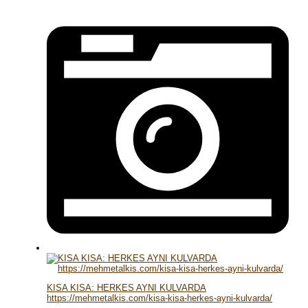
KISA KISA: HERKES AYNI KULVARDA
https://mehmetalkis.com/kisa-kisa-herkes-ayni-kulvarda/