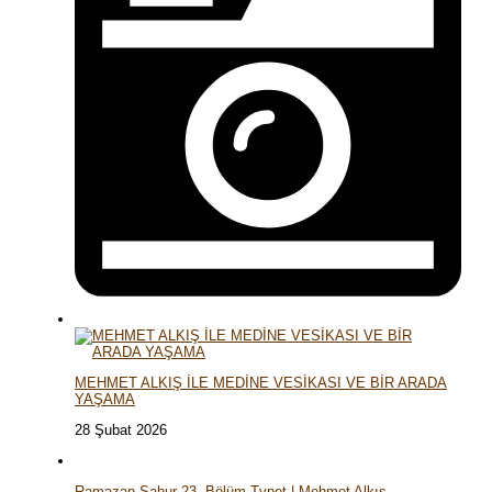
MEHMET ALKIŞ İLE MEDİNE VESİKASI VE BİR ARADA
YAŞAMA
28 Şubat 2026
Ramazan Sahur 23. Bölüm Tvnet | Mehmet Alkış