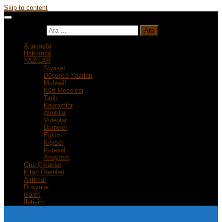
Skip to content
Arama:
Anasayfa
Hakkında
YAZILAR
Siyaset
Düşünce Yazıları
Muhtelif
Kürt Meselesi
Tarih
Kavramlar
Alıntılar
Videolar
Darbeler
Eğitim
Kişisel
Küresel
Anayasa
Öne Çıkanlar
Kitap Önerileri
Alıntılar
Dosyalar
Galeri
İletişim