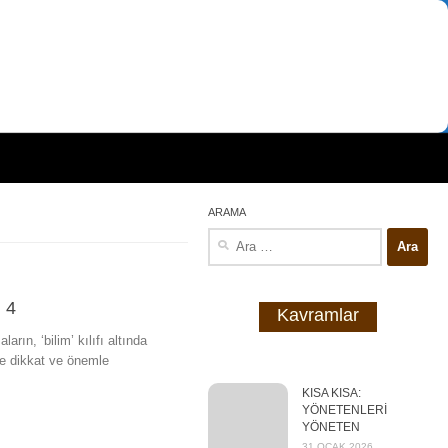
ARAMA
Arama:
i 4
Kavramlar
ın, ‘bilim’ kılıfı altında
de dikkat ve önemle
KISA KISA:
YÖNETENLERİ
YÖNETEN
31 OCAK 2026