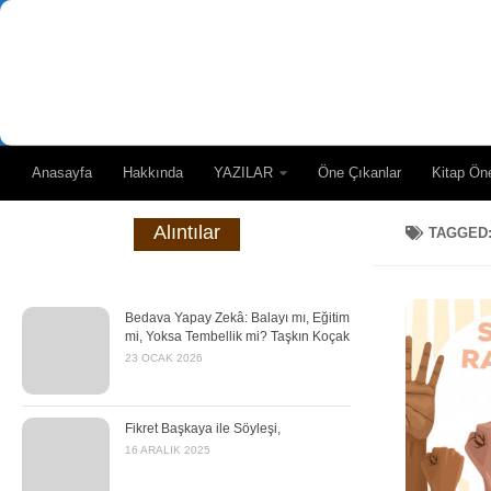
Skip to content
Anasayfa
Hakkında
YAZILAR
Öne Çıkanlar
Kitap Öne
Alıntılar
TAGGED
Bedava Yapay Zekâ: Balayı mı, Eğitim
mi, Yoksa Tembellik mi? Taşkın Koçak
23 OCAK 2026
Fikret Başkaya ile Söyleşi,
16 ARALIK 2025