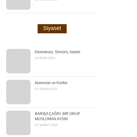
Siyaset
Demokrasi, Sömürü, Adalet
20 EKIM 2025
İslamcılar ve Kürtler
21 NISAN 2025
BARIŞA ÇAĞRI: BİR GRUP
MÜSLÜMAN AYDIN
10 ŞUBAT 2025