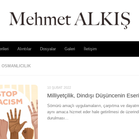
rileri
Alıntılar
Dosyalar
Galeri
İletişim
:
OSMANLICILIK
10 ŞUBAT 2022
Milliyetçilik, Dindışı Düşüncenin Eser
Sömürü amaçlı uygulamaların, çarpıtma ve dayatmalar
aynı amaca hizmet eder hale getirilmesi de üzerin
durulması...