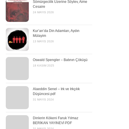
Sömürgecilik Üzerine Söylev, Aime
Cesaire
24 MAYIS 2026
Kur’an’da Din Adamları, Aydın
Mülayim
13 MAYIS 2026
Oswald Spengler – Batının Çöküşü
18 KASIM 2025
Alaeddin Senel – Irk ve Irkçılık
Düşüncesi.pdf
31 MAYIS 2024
Dinlerin Kökeni Faruk Yılmaz
BERİKAN YAYINEVİ PDF
31 MAYIS 2024