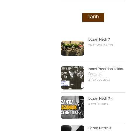
Tarih
Lozan Nedir?
26 TEMMUZ 2023
İsmet Paşa’dan İktidar
Formülü
27 EYLÜL 2022
Lozan Nedir? 4
6 EYLÜL 2022
Lozan Nedir-3