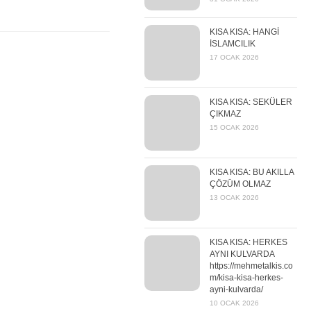
KISA KISA: HANGİ
İSLAMCILIK
17 OCAK 2026
KISA KISA: SEKÜLER
ÇIKMAZ
15 OCAK 2026
KISA KISA: BU AKILLA
ÇÖZÜM OLMAZ
13 OCAK 2026
KISA KISA: HERKES
AYNI KULVARDA
https://mehmetalkis.co
m/kisa-kisa-herkes-
ayni-kulvarda/
10 OCAK 2026