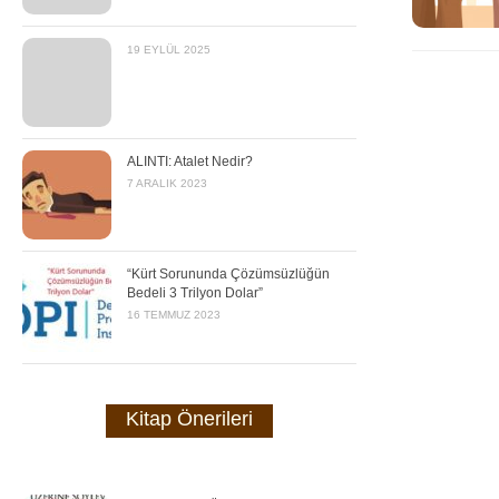
19 EYLÜL 2025
ALINTI: Atalet Nedir?
7 ARALIK 2023
“Kürt Sorununda Çözümsüzlüğün
Bedeli 3 Trilyon Dolar”
16 TEMMUZ 2023
Kitap Önerileri