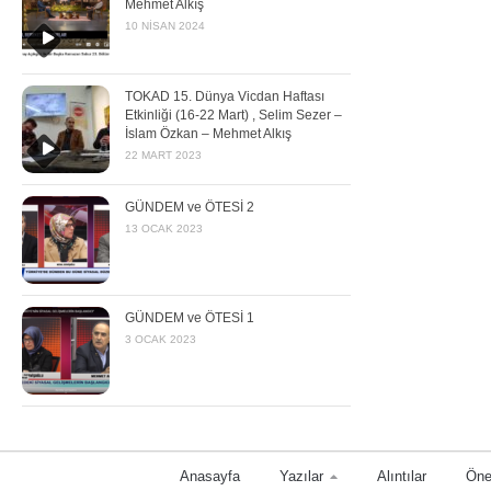
Mehmet Alkış
10 NISAN 2024
TOKAD 15. Dünya Vicdan Haftası
Etkinliği (16-22 Mart) , Selim Sezer –
İslam Özkan – Mehmet Alkış
22 MART 2023
GÜNDEM ve ÖTESİ 2
13 OCAK 2023
GÜNDEM ve ÖTESİ 1
3 OCAK 2023
Anasayfa
Yazılar
Alıntılar
Öne