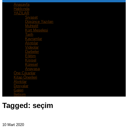
Anasayfa
Hakkında
YAZILAR
Siyaset
Düşünce Yazıları
Muhtelif
Kürt Meselesi
Tarih
Kavramlar
Alıntılar
Videolar
Darbeler
Eğitim
Kişisel
Küresel
Anayasa
Öne Çıkanlar
Kitap Önerileri
Alıntılar
Dosyalar
Galeri
İletişim
Tagged:
seçim
10 Mart 2020