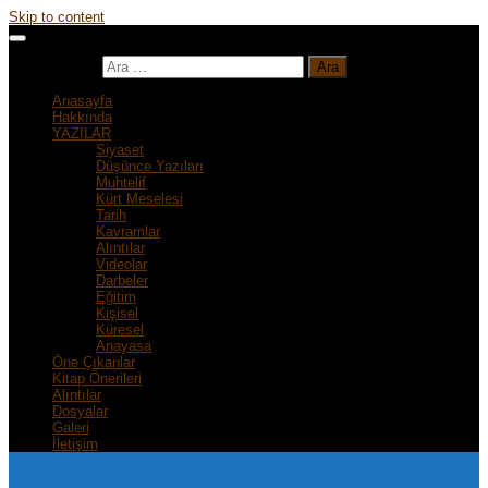
Skip to content
Arama:
Anasayfa
Hakkında
YAZILAR
Siyaset
Düşünce Yazıları
Muhtelif
Kürt Meselesi
Tarih
Kavramlar
Alıntılar
Videolar
Darbeler
Eğitim
Kişisel
Küresel
Anayasa
Öne Çıkanlar
Kitap Önerileri
Alıntılar
Dosyalar
Galeri
İletişim