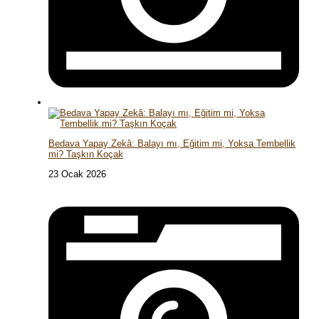
Bedava Yapay Zekâ: Balayı mı, Eğitim mi, Yoksa Tembellik
mi? Taşkın Koçak
23 Ocak 2026