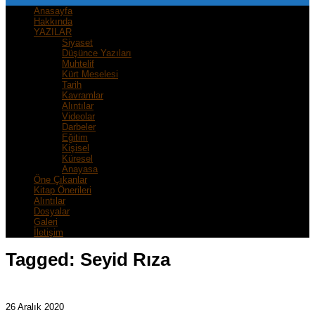
Anasayfa
Hakkında
YAZILAR
Siyaset
Düşünce Yazıları
Muhtelif
Kürt Meselesi
Tarih
Kavramlar
Alıntılar
Videolar
Darbeler
Eğitim
Kişisel
Küresel
Anayasa
Öne Çıkanlar
Kitap Önerileri
Alıntılar
Dosyalar
Galeri
İletişim
Tagged:
Seyid Rıza
26 Aralık 2020