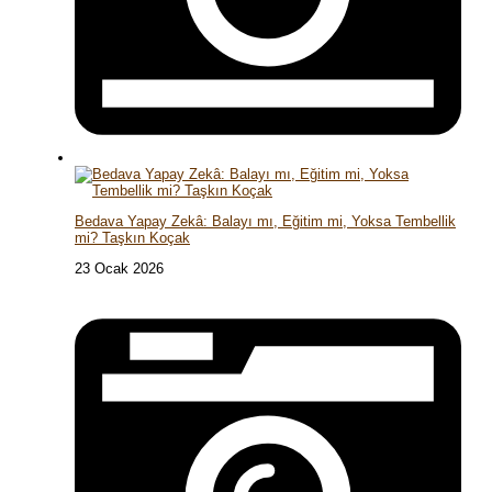
Bedava Yapay Zekâ: Balayı mı, Eğitim mi, Yoksa Tembellik
mi? Taşkın Koçak
23 Ocak 2026