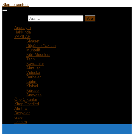
Skip to content
Arama:
Anasayfa
Hakkında
YAZILAR
Siyaset
Düşünce Yazıları
Muhtelif
Kürt Meselesi
Tarih
Kavramlar
Alıntılar
Videolar
Darbeler
Eğitim
Kişisel
Küresel
Anayasa
Öne Çıkanlar
Kitap Önerileri
Alıntılar
Dosyalar
Galeri
İletişim