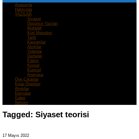
Anasayfa
Hakkında
YAZILAR
Siyaset
Düşünce Yazıları
Muhtelif
Kürt Meselesi
Tarih
Kavramlar
Alıntılar
Videolar
Darbeler
Eğitim
Kişisel
Küresel
Anayasa
Öne Çıkanlar
Kitap Önerileri
Alıntılar
Dosyalar
Galeri
İletişim
Tagged:
Siyaset teorisi
17 Mayıs 2022