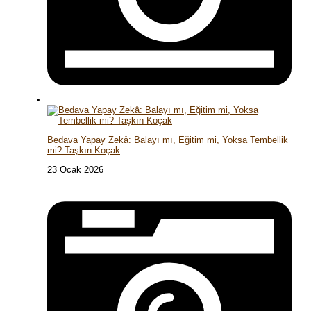
Bedava Yapay Zekâ: Balayı mı, Eğitim mi, Yoksa Tembellik
mi? Taşkın Koçak
23 Ocak 2026