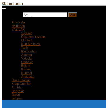
Skip to content
Arama:
Anasayfa
Hakkında
YAZILAR
Siyaset
Düşünce Yazıları
Muhtelif
Kürt Meselesi
Tarih
Kavramlar
Alıntılar
Videolar
Darbeler
Eğitim
Kişisel
Küresel
Anayasa
Öne Çıkanlar
Kitap Önerileri
Alıntılar
Dosyalar
Galeri
İletişim