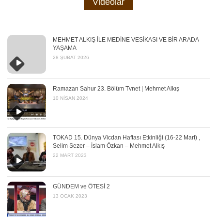
Videolar
MEHMET ALKIŞ İLE MEDİNE VESİKASI VE BİR ARADA
YAŞAMA
28 ŞUBAT 2026
Ramazan Sahur 23. Bölüm Tvnet | Mehmet Alkış
10 NISAN 2024
TOKAD 15. Dünya Vicdan Haftası Etkinliği (16-22 Mart) ,
Selim Sezer – İslam Özkan – Mehmet Alkış
22 MART 2023
GÜNDEM ve ÖTESİ 2
13 OCAK 2023