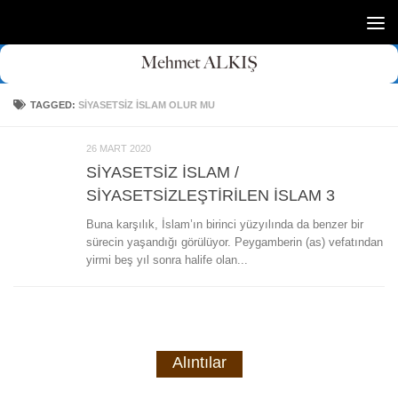
Skip to content
TAGGED:
SIYASETSIZ ISLAM OLUR MU
26 MART 2020
SİYASETSİZ İSLAM /
SİYASETSİZLEŞTİRİLEN İSLAM 3
Buna karşılık, İslam’ın birinci yüzyılında da benzer bir
sürecin yaşandığı görülüyor. Peygamberin (as) vefatından
yirmi beş yıl sonra halife olan...
Alıntılar