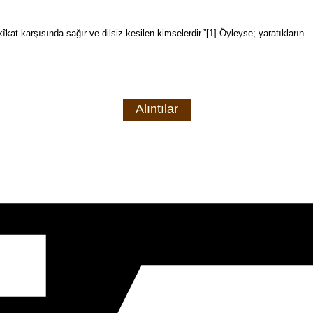
kat karşısında sağır ve dilsiz kesilen kimselerdir.”[1] Öyleyse; yaratıkların...
Alıntılar