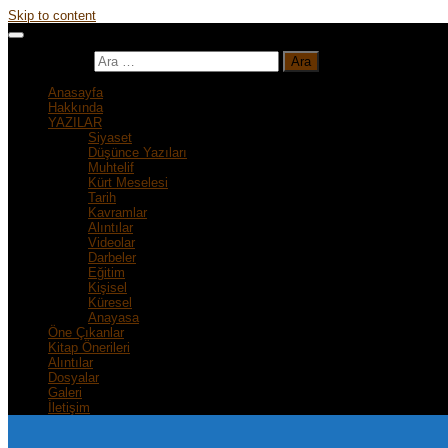
Skip to content
Arama:
Anasayfa
Hakkında
YAZILAR
Siyaset
Düşünce Yazıları
Muhtelif
Kürt Meselesi
Tarih
Kavramlar
Alıntılar
Videolar
Darbeler
Eğitim
Kişisel
Küresel
Anayasa
Öne Çıkanlar
Kitap Önerileri
Alıntılar
Dosyalar
Galeri
İletişim