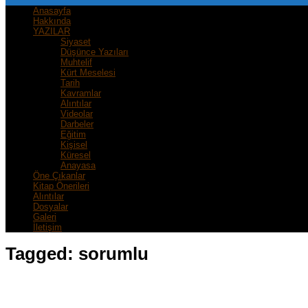
Anasayfa
Hakkında
YAZILAR
Siyaset
Düşünce Yazıları
Muhtelif
Kürt Meselesi
Tarih
Kavramlar
Alıntılar
Videolar
Darbeler
Eğitim
Kişisel
Küresel
Anayasa
Öne Çıkanlar
Kitap Önerileri
Alıntılar
Dosyalar
Galeri
İletişim
Tagged:
sorumlu