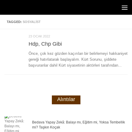
Skip to content
TAGGED:
SOSYALIST
23 OCAK 2022
Hdp, Chp Gibi
Önce, çok kez gözden kaçırılan bir belirlemeyi hakkaniyet
gereği hatırlatarak başlayalım. Kürt Sorunu, şiddete
başvuranlar dahil Kürt siyasetinin aktörleri tarafından...
Alıntılar
Bedava Yapay Zekâ: Balayı mı, Eğitim mi, Yoksa Tembellik
mi? Taşkın Koçak