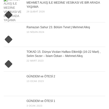
MEHMET ALKIŞ İLE MEDİNE VESİKASI VE BİR ARADA
YAŞAMA
28 ŞUBAT 2026
Ramazan Sahur 23. Bölüm Tvnet | Mehmet Alkış
10 NISAN 2024
TOKAD 15. Dünya Vicdan Haftası Etkinliği (16-22 Mart) ,
Selim Sezer – İslam Özkan – Mehmet Alkış
22 MART 2023
GÜNDEM ve ÖTESİ 2
13 OCAK 2023
GÜNDEM ve ÖTESİ 1
3 OCAK 2023