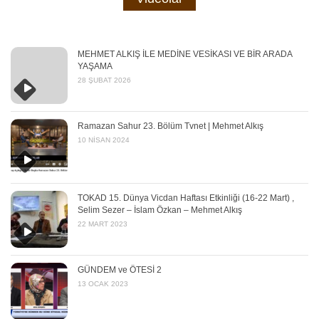
MEHMET ALKIŞ İLE MEDİNE VESİKASI VE BİR ARADA
YAŞAMA
28 ŞUBAT 2026
Ramazan Sahur 23. Bölüm Tvnet | Mehmet Alkış
10 NISAN 2024
TOKAD 15. Dünya Vicdan Haftası Etkinliği (16-22 Mart) ,
Selim Sezer – İslam Özkan – Mehmet Alkış
22 MART 2023
GÜNDEM ve ÖTESİ 2
13 OCAK 2023