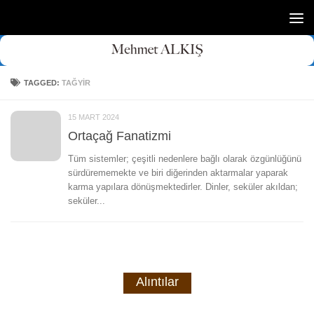
Skip to content
TAGGED:
TAĞYIR
15 MART 2024
Ortaçağ Fanatizmi
Tüm sistemler; çeşitli nedenlere bağlı olarak özgünlüğünü
sürdürememekte ve biri diğerinden aktarmalar yaparak
karma yapılara dönüşmektedirler. Dinler, seküler akıldan;
seküler...
Alıntılar