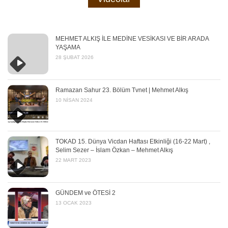
MEHMET ALKIŞ İLE MEDİNE VESİKASI VE BİR ARADA
YAŞAMA
28 ŞUBAT 2026
Ramazan Sahur 23. Bölüm Tvnet | Mehmet Alkış
10 NISAN 2024
TOKAD 15. Dünya Vicdan Haftası Etkinliği (16-22 Mart) ,
Selim Sezer – İslam Özkan – Mehmet Alkış
22 MART 2023
GÜNDEM ve ÖTESİ 2
13 OCAK 2023