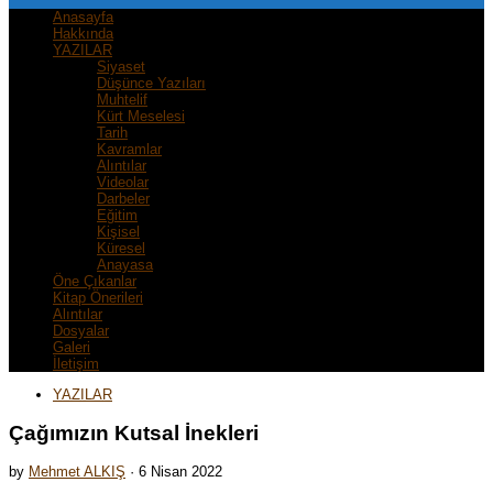
Anasayfa
Hakkında
YAZILAR
Siyaset
Düşünce Yazıları
Muhtelif
Kürt Meselesi
Tarih
Kavramlar
Alıntılar
Videolar
Darbeler
Eğitim
Kişisel
Küresel
Anayasa
Öne Çıkanlar
Kitap Önerileri
Alıntılar
Dosyalar
Galeri
İletişim
YAZILAR
Çağımızın Kutsal İnekleri
by
Mehmet ALKIŞ
·
6 Nisan 2022