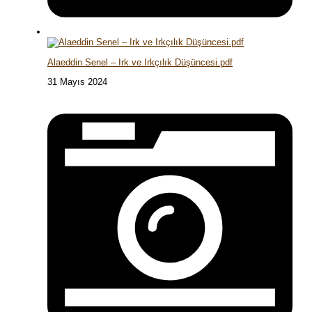
Alaeddin Senel – Irk ve Irkçılık Düşüncesi.pdf
31 Mayıs 2024