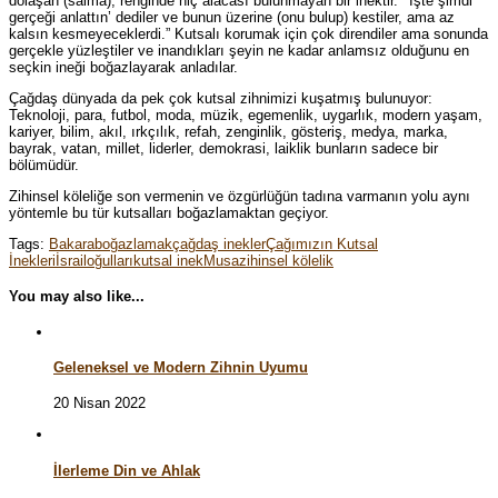
dolaşan (salma), renginde hiç alacası bulunmayan bir inektir.’ ‘İşte şimdi
gerçeği anlattın’ dediler ve bunun üzerine (onu bulup) kestiler, ama az
kalsın kesmeyeceklerdi.” Kutsalı korumak için çok direndiler ama sonunda
gerçekle yüzleştiler ve inandıkları şeyin ne kadar anlamsız olduğunu en
seçkin ineği boğazlayarak anladılar.
Çağdaş dünyada da pek çok kutsal zihnimizi kuşatmış bulunuyor:
Teknoloji, para, futbol, moda, müzik, egemenlik, uygarlık, modern yaşam,
kariyer, bilim, akıl, ırkçılık, refah, zenginlik, gösteriş, medya, marka,
bayrak, vatan, millet, liderler, demokrasi, laiklik bunların sadece bir
bölümüdür.
Zihinsel köleliğe son vermenin ve özgürlüğün tadına varmanın yolu aynı
yöntemle bu tür kutsalları boğazlamaktan geçiyor.
Tags:
Bakara
boğazlamak
çağdaş inekler
Çağımızın Kutsal
İnekleri
İsrailoğulları
kutsal inek
Musa
zihinsel kölelik
You may also like...
Geleneksel ve Modern Zihnin Uyumu
20 Nisan 2022
İlerleme Din ve Ahlak