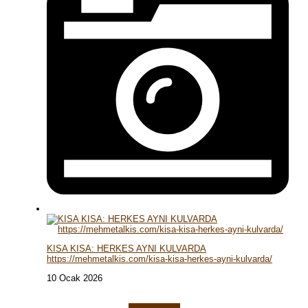
KISA KISA: HERKES AYNI KULVARDA
https://mehmetalkis.com/kisa-kisa-herkes-ayni-kulvarda/
10 Ocak 2026