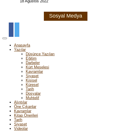
18 Ağustos 2022
Sosyal Medya
Anasayfa
Yazılar
Düşünce Yazıları
Eğitim
Darbeler
Kürt Meselesi
Kavramlar
Siyaset
Kişisel
Küresel
Tarih
Dosyalar
Muhtelif
Alıntılar
Öne Çıkanlar
Kavramlar
Kitap Önerileri
Tarih
Siyaset
Videolar