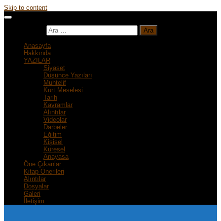
Skip to content
Arama:
Anasayfa
Hakkında
YAZILAR
Siyaset
Düşünce Yazıları
Muhtelif
Kürt Meselesi
Tarih
Kavramlar
Alıntılar
Videolar
Darbeler
Eğitim
Kişisel
Küresel
Anayasa
Öne Çıkanlar
Kitap Önerileri
Alıntılar
Dosyalar
Galeri
İletişim