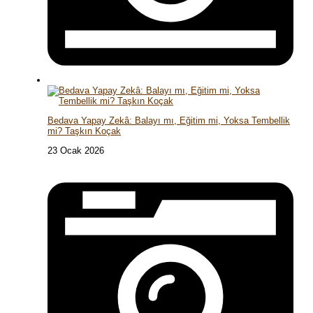
Bedava Yapay Zekâ: Balayı mı, Eğitim mi, Yoksa Tembellik
mi? Taşkın Koçak
23 Ocak 2026