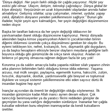
“Dünya değişti. Her şeyin farklı olduğu bir çağda yaşıyoruz. Hiçbir şey
eskisi gibi olmaz. Ulaşım, iletişim, teknoloji çağındayız. Dünya global bir
köye dönüştü. Yeryüzünün en uzak köşesindeki olaylardan anında haber
alınabiliyor. Gelişmiş silahlar, uzay çalışmaları, internet, uydular, yapay
zekâ, dijitalizm dünyanın yeniden şekillenmesini sağlıyor.”
Bunun gibi
ifadeler, hiçbir şeyin aynı kalmadığını, her şeyin değiştiğini düşünmemize
neden oluyor.
Başka bir taraftan bakınca da her şeyin değiştiği iddiasının bir
yanılsamadan ibaret olduğu düşüncesine kapılıyoruz. Henüz dünyada
ailesinden başka kimse yaşamıyorken Adem’in çocuklarından birinin
diğerini öldürmesi üzerinde çokça düşünülmesi gereken bir olaydır. Bu
eylemi tetikleyen kin, nefret, kıskançlık, hırs, düşmanlık gibi duyguların,
ya da başka hesapların etkisiyle benzer olayların meydana geldiğine tarih
boyunca olduğu gibi günümüzde de sıkça tanık oluyoruz. Aradan on
binlerce yıl geçmiş olmasına rağmen değişen fazla bir şey yok!
Korunma ya da saldırı amacıyla balta yapanla nükleer silah yapanın zihnin
arka planının birbirinden farklı olduğunu kimse iddia edemez. Yaşama
arzusu, mal mülk sevgisi, paylaşma, egemenlik kurma, haksızlık, zulüm,
hırsızlık, düşmanlık, dostluk, yardımseverlik gibi bireysel ve toplumsal
ilişkilere ve sosyal sistemin şekillenmesine etki eden sayısız dürtü ilk
insandan bugüne hep aynı!
İnançlar açısından da önemli bir değişikliğin olduğu söylenemez. İlk
insandan günümüze kadar Allah inancı aynen devam ediyor. Çok
tanrıcılığı benimseyenler ya da yaratıcı fikrini reddeden görüşler de
geçmişten bu yana varlığını değişmeden sürdürüyor. İnananlar her çağda
kutsallar edinirken bunu eleştiren inanmayanlar da kendi kutsallarını
ürettiler.