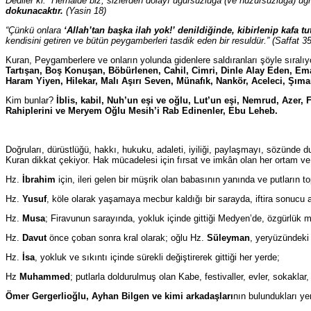
Dediler ki: “Herhalde biz, sizlerden dolayı uğursuzluğa (ve huzursuzluğa) uğ
dokunacaktır.
(Yasin 18)
“Çünkü onlara
‘Allah’tan başka ilah yok!’ denildiğinde,
kibirlenip kafa tu
kendisini getiren ve bütün peygamberleri tasdik eden bir resuldür.” (Saffat 3
Kuran, Peygamberlere ve onların yolunda gidenlere saldıranları şöyle sıralıy
Tartışan, Boş Konuşan, Böbürlenen, Cahil, Cimri, Dinle Alay Eden, Ema
Haram Yiyen, Hilekar, Malı Aşırı Seven, Münafık, Nankör, Aceleci, Şımar
Kim bunlar?
İblis, kabil, Nuh’un eşi ve oğlu, Lut’un eşi, Nemrud, Azer,
Rahiplerini ve Meryem Oğlu Mesih’i Rab Edinenler, Ebu Leheb.
Doğruları, dürüstlüğü, hakkı, hukuku, adaleti, iyiliği, paylaşmayı, sözünde d
Kuran dikkat çekiyor. Hak mücadelesi için fırsat ve imkân olan her ortam v
Hz.
İbrahim
için, ileri gelen bir müşrik olan babasının yanında ve putların 
Hz.
Yusuf
, köle olarak yaşamaya mecbur kaldığı bir sarayda, iftira sonucu 
Hz.
Musa
; Firavunun sarayında, yokluk içinde gittiği Medyen’de, özgürlük mü
Hz.
Davut
önce çoban sonra kral olarak; oğlu Hz.
Süleyman
, yeryüzündeki
Hz.
İsa
, yokluk ve sıkıntı içinde sürekli değiştirerek gittiği her yerde;
Hz
Muhammed
; putlarla doldurulmuş olan Kabe, festivaller, evler, sokakl
Ömer Gergerlioğlu, Ayhan Bilgen ve kimi arkadaşları
nın bulundukları yer