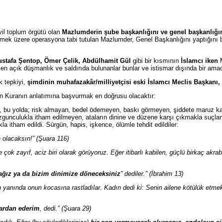
vil toplum örgütü olan
Mazlumderin
şube başkanlığını ve genel başkanlığı
 etmek üzere operasyona tabi tutulan Mazlumder, Genel Başkanlığını yaptığını 
stafa Şentop, Ömer Çelik, Abdülhamit Gül
gibi bir kısmının
İslamcı iken
M
en açık düşmanlık ve saldırıda bulunanlar bunlar ve istismar dışında bir am
k tepkiyi,
şimdinin muhafazakâr/milliyetçisi eski İslamcı Meclis Başkanı
in Kuranın anlatımına başvurmak en doğrusu olacaktır:
, bu yolda; risk almayan, bedel ödemeyen, baskı görmeyen, şiddete maruz k
ozgunculukla itham edilmeyen, ataların dinine ve düzene karşı çıkmakla suçl
la itham edildi. Sürgün, hapis, işkence, ölümle tehdit edildiler:
 olacaksın!” (Şuara 116)
çok zayıf, aciz biri olarak görüyoruz. Eğer itibarlı kabilen, güçlü birkaç ak
cağız ya da bizim dinimize döneceksiniz
” dediler.” (İbrahim 13)
ın yanında onun kocasına rastladılar. Kadın dedi ki: Senin ailene kötülük etme
lardan ederim
, dedi.” (Şuara 29)