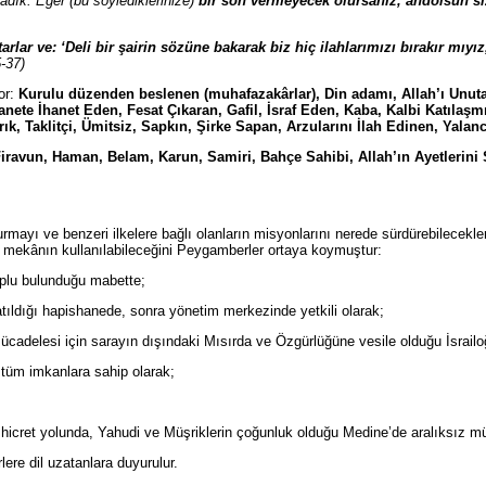
radık. Eğer (bu söylediklerinize)
bir son vermeyecek olursanız, andolsun siz
tarlar ve: ‘Deli bir şairin sözüne bakarak biz hiç ilahlarımızı bırakır mıyı
5-37)
or:
Kurulu düzenden beslenen (muhafazakârlar), Din adamı,
Allah’ı Unu
nete İhanet Eden, Fesat Çıkaran, Gafil, İsraf Eden, Kaba, Kalbi Katılaş
ık, Taklitçi, Ümitsiz, Sapkın, Şirke Sapan, Arzularını İlah Edinen, Yala
 Firavun, Haman, Belam, Karun, Samiri, Bahçe Sahibi, Allah’ın Ayetlerini
urmayı ve benzeri ilkelere bağlı olanların misyonlarını nerede sürdürebilecekle
e mekânın kullanılabileceğini Peygamberler ortaya koymuştur:
toplu bulunduğu mabette;
atıldığı hapishanede, sonra yönetim merkezinde yetkili olarak;
cadelesi için sarayın dışındaki Mısırda ve Özgürlüğüne vesile olduğu İsrailoğu
 tüm imkanlara sahip olarak;
ar, hicret yolunda, Yahudi ve Müşriklerin çoğunluk olduğu Medine’de aralıksız m
lere dil uzatanlara duyurulur.