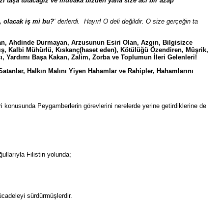
i taşa tutacağız ve mutlaka bizden yana size acı bir azap
z, olacak iş mi bu?
‘ derlerdi. Hayır! O deli değildir. O size gerçeğin ta
tan, Ahdinde Durmayan,
Arzusunun Esiri Olan, Azgın, Bilgisizce
mış, Kalbi Mühürlü, Kıskanç(haset eden), Kötülüğü Özendiren, Müşrik,
ncı, Yardımı Başa Kakan, Zalim, Zorba ve Toplumun İleri Gelenleri!
 Satanlar, Halkın Malını Yiyen Hahamlar ve Rahipler, Hahamlarını
ri konusunda Peygamberlerin görevlerini nerelerde yerine getirdiklerine de
llarıyla Filistin yolunda;
ücadeleyi sürdürmüşlerdir.