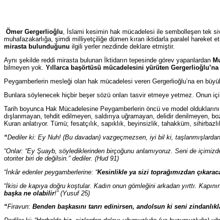
Ömer Gergerlioğlu
, İslami kesimin hak mücadelesi ile sembolleşen tek si
muhafazakarlığa, şimdi milliyetçiliğe dümen kıran iktidarla paralel hareket
mirasta bulunduğunu
ilgili yerler nezdinde deklare etmiştir.
Aynı şekilde reddi mirasta bulunan İktidarın tepesinde görev yapanlardan
Mu
bilmeyen yok.
Yıllarca başörtüsü mücadelesini yürüten Gergerlioğlu’na
Peygamberlerin mesleği olan hak mücadelesi veren Gergerlioğlu’na en büyü
Bunlara söylenecek hiçbir beşer sözü onları tasvir etmeye yetmez. Onun iç
Tarih boyunca Hak Mücadelesine Peygamberlerin öncü ve model olduklarını
dışlanmayan, tehdit edilmeyen, saldırıya uğramayan, delidir denilmeyen, b
Kuran anlatıyor. Tümü; fesatçılık, sapıklık, beyinsizlik, tahakküm, sihirbazlık
“
Dediler ki: Ey Nuh! (Bu davadan) vazgeçmezsen, iyi bil ki, taşlanmışlardan
“Onlar: “Ey Şuayb, söylediklerinden birçoğunu anlamıyoruz. Seni de içimizde 
otoriter biri de değilsin.” dediler. (Hud 91)
“İnkâr edenler peygamberlerine: “
Kesinlikle ya sizi toprağımızdan çıkara
“İkisi de kapıya doğru koştular. Kadın onun gömleğini arkadan yırttı. Kapın
başka ne olabilir
!” (Yusuf 25)
“
Firavun:
Benden başkasını tanrı edinirsen, andolsun ki seni zindanlık