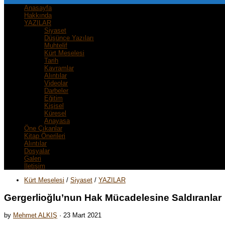
Anasayfa
Hakkında
YAZILAR
Siyaset
Düşünce Yazıları
Muhtelif
Kürt Meselesi
Tarih
Kavramlar
Alıntılar
Videolar
Darbeler
Eğitim
Kişisel
Küresel
Anayasa
Öne Çıkanlar
Kitap Önerileri
Alıntılar
Dosyalar
Galeri
İletişim
Kürt Meselesi
/
Siyaset
/
YAZILAR
Gergerlioğlu’nun Hak Mücadelesine Saldıranlar
by
Mehmet ALKIŞ
·
23 Mart 2021