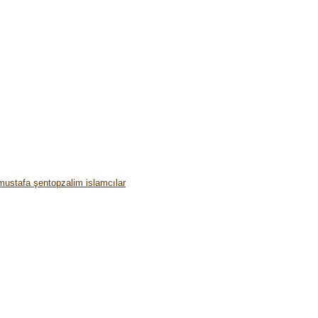
mustafa şentop
zalim islamcılar