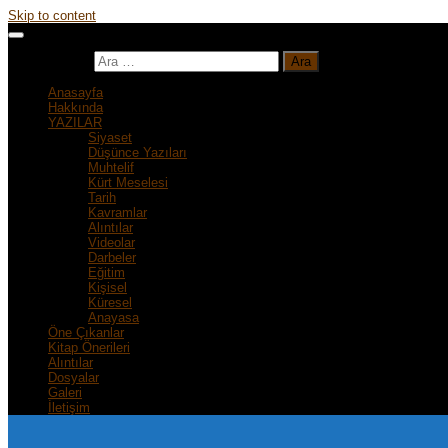
Skip to content
Arama:
Anasayfa
Hakkında
YAZILAR
Siyaset
Düşünce Yazıları
Muhtelif
Kürt Meselesi
Tarih
Kavramlar
Alıntılar
Videolar
Darbeler
Eğitim
Kişisel
Küresel
Anayasa
Öne Çıkanlar
Kitap Önerileri
Alıntılar
Dosyalar
Galeri
İletişim