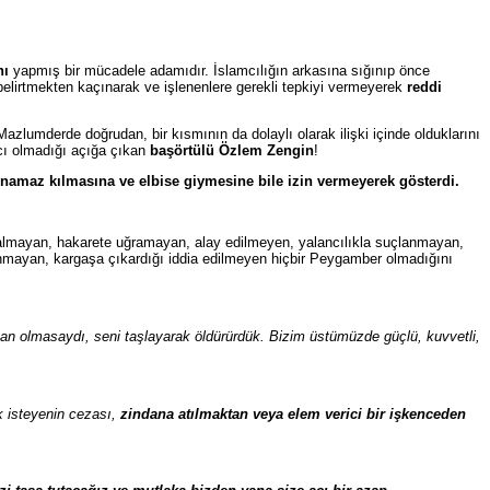
nı
yapmış bir mücadele adamıdır. İslamcılığın arkasına sığınıp önce
belirtmekten kaçınarak ve işlenenlere gerekli tepkiyi vermeyerek
reddi
azlumderde doğrudan, bir kısmının da dolaylı olarak ilişki içinde olduklarını
acı olmadığı açığa çıkan
başörtülü Özlem Zengin
!
, namaz kılmasına ve elbise giymesine bile izin vermeyerek gösterdi.
almayan, hakarete uğramayan, alay edilmeyen, yalancılıkla suçlanmayan,
anmayan, kargaşa çıkardığı iddia edilmeyen hiçbir Peygamber olmadığını
raban olmasaydı, seni taşlayarak öldürürdük. Bizim üstümüzde güçlü, kuvvetli,
k isteyenin cezası,
zindana atılmaktan veya elem verici bir işkenceden