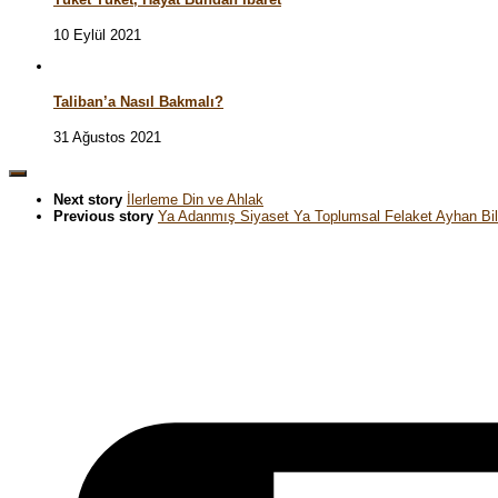
10 Eylül 2021
Taliban’a Nasıl Bakmalı?
31 Ağustos 2021
Next story
İlerleme Din ve Ahlak
Previous story
Ya Adanmış Siyaset Ya Toplumsal Felaket Ayhan Bi