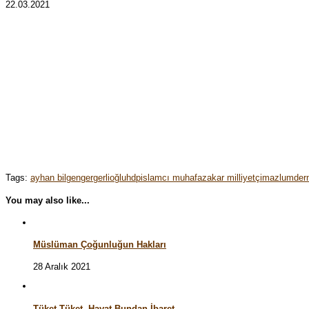
22.03.2021
Tags:
ayhan bilgen
gergerlioğlu
hdp
islamcı muhafazakar milliyetçi
mazlumder
You may also like...
Müslüman Çoğunluğun Hakları
28 Aralık 2021
Tüket Tüket, Hayat Bundan İbaret