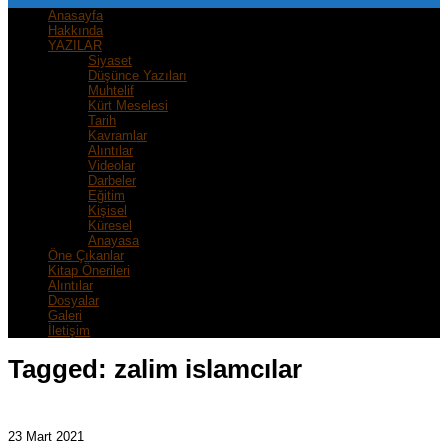
Anasayfa
Hakkında
YAZILAR
Siyaset
Düşünce Yazıları
Muhtelif
Kürt Meselesi
Tarih
Kavramlar
Alıntılar
Videolar
Darbeler
Eğitim
Kişisel
Küresel
Anayasa
Öne Çıkanlar
Kitap Önerileri
Alıntılar
Dosyalar
Galeri
İletişim
Tagged:
zalim islamcılar
23 Mart 2021