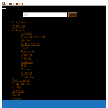
Skip to content
Arama:
Anasayfa
Hakkında
YAZILAR
Siyaset
Düşünce Yazıları
Muhtelif
Kürt Meselesi
Tarih
Kavramlar
Alıntılar
Videolar
Darbeler
Eğitim
Kişisel
Küresel
Anayasa
Öne Çıkanlar
Kitap Önerileri
Alıntılar
Dosyalar
Galeri
İletişim