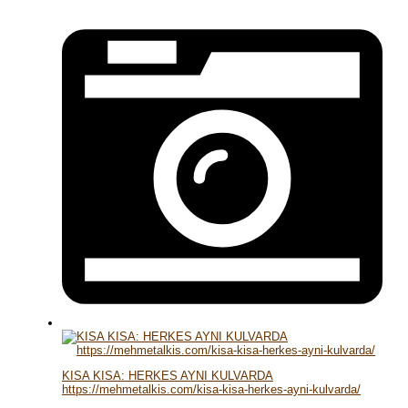
KISA KISA: HERKES AYNI KULVARDA
https://mehmetalkis.com/kisa-kisa-herkes-ayni-kulvarda/