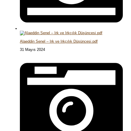
Alaeddin Senel – Irk ve Irkçılık Düşüncesi.pdf
31 Mayıs 2024