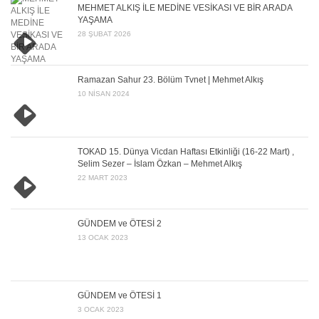
MEHMET ALKIŞ İLE MEDİNE VESİKASI VE BİR ARADA
YAŞAMA
28 ŞUBAT 2026
Ramazan Sahur 23. Bölüm Tvnet | Mehmet Alkış
10 NISAN 2024
TOKAD 15. Dünya Vicdan Haftası Etkinliği (16-22 Mart) ,
Selim Sezer – İslam Özkan – Mehmet Alkış
22 MART 2023
GÜNDEM ve ÖTESİ 2
13 OCAK 2023
GÜNDEM ve ÖTESİ 1
3 OCAK 2023