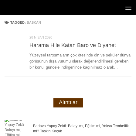
Skip to content
TAGGED:
BAŞKAN
28 NISAN 2020
Harama Hile Katan Baro ve Diyanet
Yüzeysel tartışmaların çok ötesinde din ve seküler dünya
görüşünün dışa vurumu olarak değerlendirilmesi gereken
bir konu, güncele indirgenince kaçınılmaz olarak...
Alıntılar
Bedava Yapay Zekâ: Balayı mı, Eğitim mi, Yoksa Tembellik
mi? Taşkın Koçak