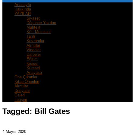
Anasayfa
Hakkında
YAZILAR
Siyaset
Düşünce Yazıları
Muhtelif
Kürt Meselesi
Tarih
Kavramlar
Alıntılar
Videolar
Darbeler
Eğitim
Kişisel
Küresel
Anayasa
Öne Çıkanlar
Kitap Önerileri
Alıntılar
Dosyalar
Galeri
İletişim
Tagged:
Bill Gates
4 Mayıs 2020