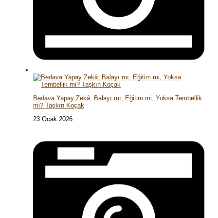
Bedava Yapay Zekâ: Balayı mı, Eğitim mi, Yoksa Tembellik
mi? Taşkın Koçak
23 Ocak 2026