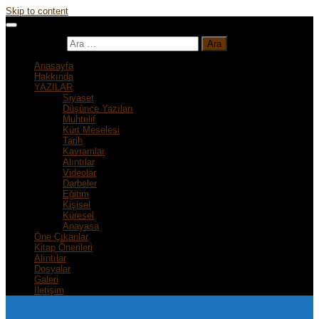
Skip to content
Arama:
Anasayfa
Hakkında
YAZILAR
Siyaset
Düşünce Yazıları
Muhtelif
Kürt Meselesi
Tarih
Kavramlar
Alıntılar
Videolar
Darbeler
Eğitim
Kişisel
Küresel
Anayasa
Öne Çıkanlar
Kitap Önerileri
Alıntılar
Dosyalar
Galeri
İletişim