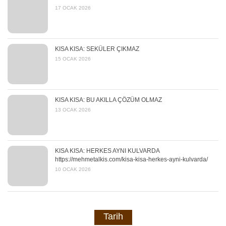
17 OCAK 2026
KISA KISA: SEKÜLER ÇIKMAZ
15 OCAK 2026
KISA KISA: BU AKILLA ÇÖZÜM OLMAZ
13 OCAK 2026
KISA KISA: HERKES AYNI KULVARDA
https://mehmetalkis.com/kisa-kisa-herkes-ayni-kulvarda/
10 OCAK 2026
Tarih