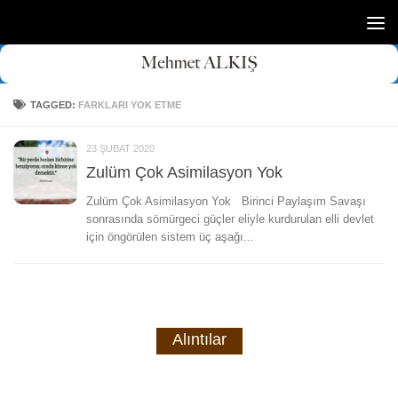
Skip to content
TAGGED:
FARKLARI YOK ETME
23 ŞUBAT 2020
Zulüm Çok Asimilasyon Yok
Zulüm Çok Asimilasyon Yok Birinci Paylaşım Savaşı
sonrasında sömürgeci güçler eliyle kurdurulan elli devlet
için öngörülen sistem üç aşağı...
Alıntılar