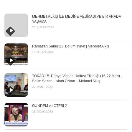
MEHMET ALKIŞ İLE MEDİNE VESİKASI VE BİR ARADA
YAŞAMA
28 ŞUBAT 2026
Ramazan Sahur 23. Bölüm Tvnet | Mehmet Alkış
10 NISAN 2024
TOKAD 15. Dünya Vicdan Haftası Etkinliği (16-22 Mart) ,
Selim Sezer – İslam Özkan – Mehmet Alkış
22 MART 2023
GÜNDEM ve ÖTESİ 2
13 OCAK 2023