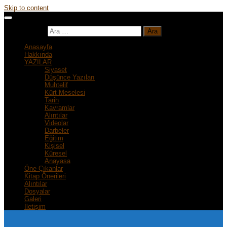
Skip to content
Arama:
Anasayfa
Hakkında
YAZILAR
Siyaset
Düşünce Yazıları
Muhtelif
Kürt Meselesi
Tarih
Kavramlar
Alıntılar
Videolar
Darbeler
Eğitim
Kişisel
Küresel
Anayasa
Öne Çıkanlar
Kitap Önerileri
Alıntılar
Dosyalar
Galeri
İletişim