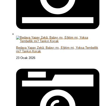
Bedava Yapay Zekâ: Balayı mı, Eğitim mi, Yoksa Tembellik
mi? Taşkın Koçak
23 Ocak 2026