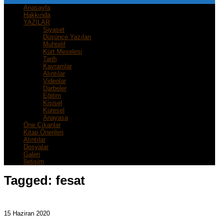
Anasayfa
Hakkında
YAZILAR
Siyaset
Düşünce Yazıları
Muhtelif
Kürt Meselesi
Tarih
Kavramlar
Alıntılar
Videolar
Darbeler
Eğitim
Kişisel
Küresel
Anayasa
Öne Çıkanlar
Kitap Önerileri
Alıntılar
Dosyalar
Galeri
İletişim
Tagged:
fesat
15 Haziran 2020