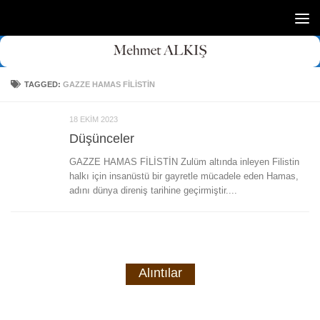
Skip to content
TAGGED:
GAZZE HAMAS FİLİSTİN
18 EKIM 2023
Düşünceler
GAZZE HAMAS FİLİSTİN Zulüm altında inleyen Filistin
halkı için insanüstü bir gayretle mücadele eden Hamas,
adını dünya direniş tarihine geçirmiştir....
Alıntılar