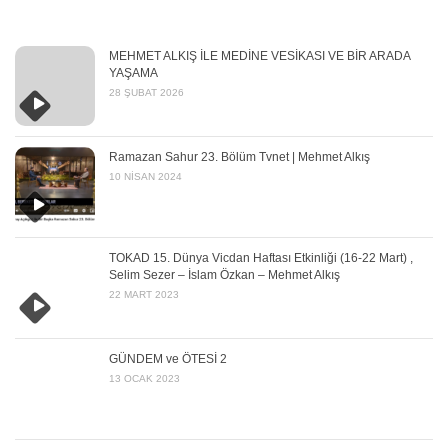
MEHMET ALKIŞ İLE MEDİNE VESİKASI VE BİR ARADA
YAŞAMA
28 ŞUBAT 2026
Ramazan Sahur 23. Bölüm Tvnet | Mehmet Alkış
10 NISAN 2024
TOKAD 15. Dünya Vicdan Haftası Etkinliği (16-22 Mart) ,
Selim Sezer – İslam Özkan – Mehmet Alkış
22 MART 2023
GÜNDEM ve ÖTESİ 2
13 OCAK 2023