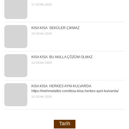
17 OCAK 2026
KISA KISA: SEKÜLER ÇIKMAZ
15 OCAK 2026
KISA KISA: BU AKILLA ÇÖZÜM OLMAZ
13 OCAK 2026
KISA KISA: HERKES AYNI KULVARDA
https://mehmetalkis.com/kisa-kisa-herkes-ayni-kulvarda/
10 OCAK 2026
Tarih