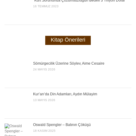
“Kürt Sorununda Çözümsüzlüğün Bedeli 3 Trilyon Dolar”
16 TEMMUZ 2023
Kitap Önerileri
Sömürgecilik Üzerine Söylev, Aime Cesaire
24 MAYIS 2026
Kur’an’da Din Adamları, Aydın Mülayim
13 MAYIS 2026
Oswald Spengler – Batının Çöküşü
18 KASIM 2025