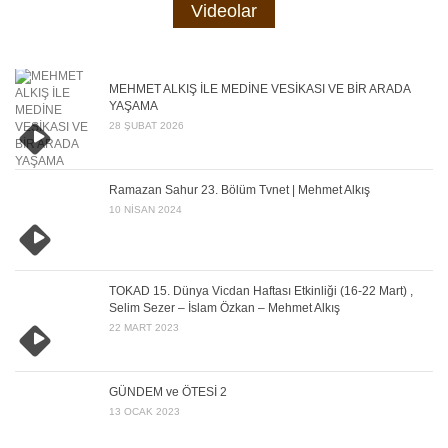
Videolar
MEHMET ALKIŞ İLE MEDİNE VESİKASI VE BİR ARADA
YAŞAMA
28 ŞUBAT 2026
Ramazan Sahur 23. Bölüm Tvnet | Mehmet Alkış
10 NISAN 2024
TOKAD 15. Dünya Vicdan Haftası Etkinliği (16-22 Mart) ,
Selim Sezer – İslam Özkan – Mehmet Alkış
22 MART 2023
GÜNDEM ve ÖTESİ 2
13 OCAK 2023