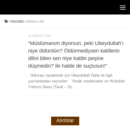
Skip to content
TAGGED:
HIZBULLAH
21 ARALIK 2020
“Müslümanım diyorsun, peki Ubeydullah’ı
niye öldürdün? Öldürmediysen katillerin
dilini bilen sen niye katilin peşine
düşmedin? İki halde de suçlusun!”
Hafızayı tazelemek için Ubeydullah Dalar ile ilgili
yazılanlardan seçmeler: Yeraltı medreseleri ve Hizbullah
Yıldırım Deniz (Taraf – 16...
Alıntılar