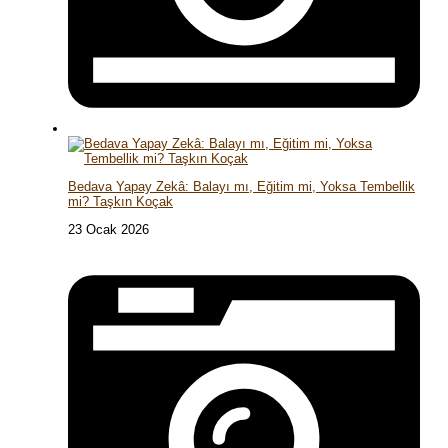
Bedava Yapay Zekâ: Balayı mı, Eğitim mi, Yoksa Tembellik
mi? Taşkın Koçak
23 Ocak 2026