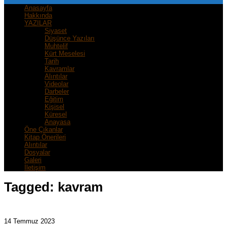
Anasayfa
Hakkında
YAZILAR
Siyaset
Düşünce Yazıları
Muhtelif
Kürt Meselesi
Tarih
Kavramlar
Alıntılar
Videolar
Darbeler
Eğitim
Kişisel
Küresel
Anayasa
Öne Çıkanlar
Kitap Önerileri
Alıntılar
Dosyalar
Galeri
İletişim
Tagged:
kavram
14 Temmuz 2023