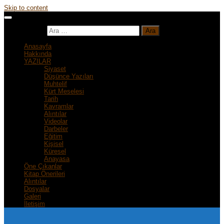
Skip to content
Arama:
Anasayfa
Hakkında
YAZILAR
Siyaset
Düşünce Yazıları
Muhtelif
Kürt Meselesi
Tarih
Kavramlar
Alıntılar
Videolar
Darbeler
Eğitim
Kişisel
Küresel
Anayasa
Öne Çıkanlar
Kitap Önerileri
Alıntılar
Dosyalar
Galeri
İletişim