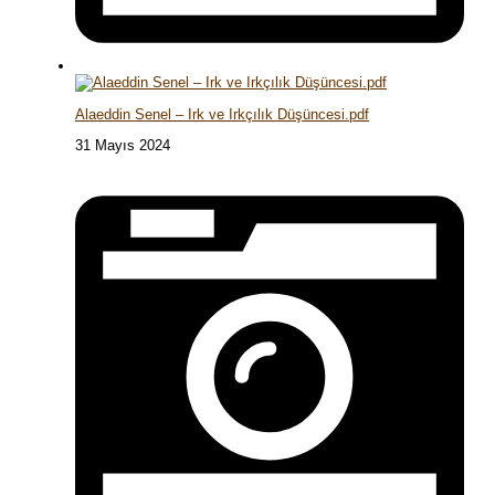
Alaeddin Senel – Irk ve Irkçılık Düşüncesi.pdf
31 Mayıs 2024