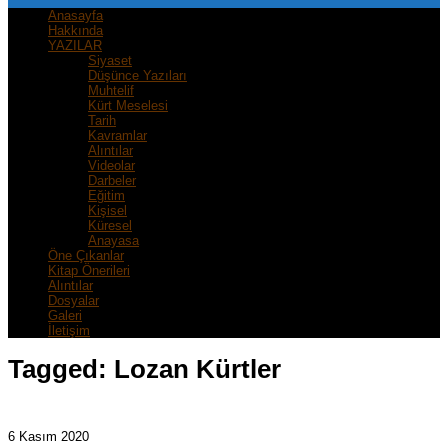
Anasayfa
Hakkında
YAZILAR
Siyaset
Düşünce Yazıları
Muhtelif
Kürt Meselesi
Tarih
Kavramlar
Alıntılar
Videolar
Darbeler
Eğitim
Kişisel
Küresel
Anayasa
Öne Çıkanlar
Kitap Önerileri
Alıntılar
Dosyalar
Galeri
İletişim
Tagged:
Lozan Kürtler
6 Kasım 2020