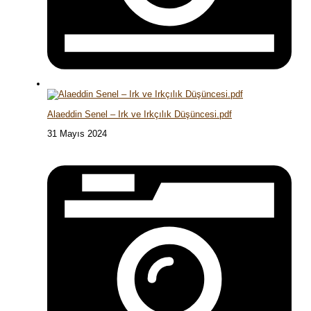
Alaeddin Senel – Irk ve Irkçılık Düşüncesi.pdf
31 Mayıs 2024