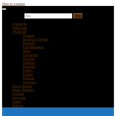
Skip to content
Arama:
Anasayfa
Hakkında
YAZILAR
Siyaset
Düşünce Yazıları
Muhtelif
Kürt Meselesi
Tarih
Kavramlar
Alıntılar
Videolar
Darbeler
Eğitim
Kişisel
Küresel
Anayasa
Öne Çıkanlar
Kitap Önerileri
Alıntılar
Dosyalar
Galeri
İletişim