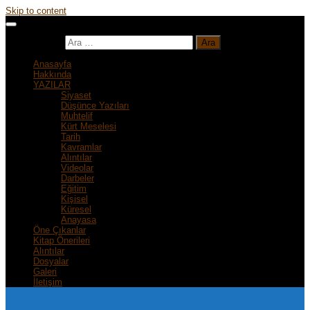
Skip to content
Arama:
Anasayfa
Hakkında
YAZILAR
Siyaset
Düşünce Yazıları
Muhtelif
Kürt Meselesi
Tarih
Kavramlar
Alıntılar
Videolar
Darbeler
Eğitim
Kişisel
Küresel
Anayasa
Öne Çıkanlar
Kitap Önerileri
Alıntılar
Dosyalar
Galeri
İletişim