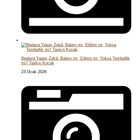
Bedava Yapay Zekâ: Balayı mı, Eğitim mi, Yoksa Tembellik
mi? Taşkın Koçak
23 Ocak 2026