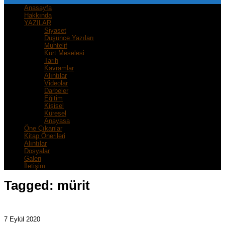
Anasayfa
Hakkında
YAZILAR
Siyaset
Düşünce Yazıları
Muhtelif
Kürt Meselesi
Tarih
Kavramlar
Alıntılar
Videolar
Darbeler
Eğitim
Kişisel
Küresel
Anayasa
Öne Çıkanlar
Kitap Önerileri
Alıntılar
Dosyalar
Galeri
İletişim
Tagged:
mürit
7 Eylül 2020