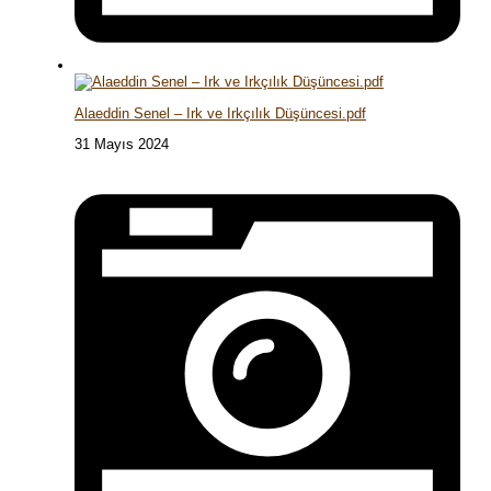
Alaeddin Senel – Irk ve Irkçılık Düşüncesi.pdf
31 Mayıs 2024