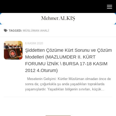
Skip to content
TAGGED:
MÜSLÜMAN AHALI
6 KASIM 2020
Şiddetten Çözüme Kürt Sorunu ve Çözüm
Modelleri (MAZLUMDER II. KÜRT
FORUMU İZNİK \ BURSA 17-18 KASIM
2012 4.Oturum)
Meselenin Gelişimi: Kürtler Müslüman olmadan önce de
sonra da; çoğunlukla şu anda yaşadıkları topraklarda
yaşamışlardır. Yaşadıkları bölgenin sınırları, küçük...