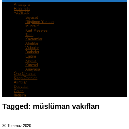
Anasayfa
Hakkında
YAZILAR
Siyaset
Düşünce Yazıları
Muhtelif
Kürt Meselesi
Tarih
Kavramlar
Alıntılar
Videolar
Darbeler
Eğitim
Kişisel
Küresel
Anayasa
Öne Çıkanlar
Kitap Önerileri
Alıntılar
Dosyalar
Galeri
İletişim
Tagged:
müslüman vakıfları
30 Temmuz 2020