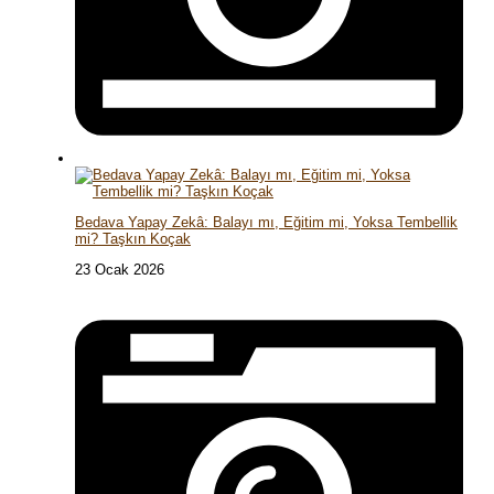
Bedava Yapay Zekâ: Balayı mı, Eğitim mi, Yoksa Tembellik
mi? Taşkın Koçak
23 Ocak 2026