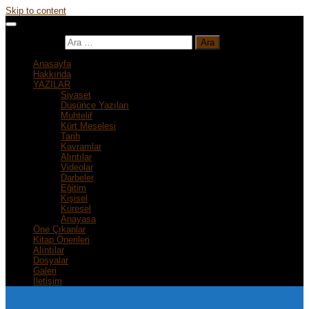
Skip to content
Arama:
Anasayfa
Hakkında
YAZILAR
Siyaset
Düşünce Yazıları
Muhtelif
Kürt Meselesi
Tarih
Kavramlar
Alıntılar
Videolar
Darbeler
Eğitim
Kişisel
Küresel
Anayasa
Öne Çıkanlar
Kitap Önerileri
Alıntılar
Dosyalar
Galeri
İletişim