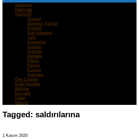
Anasayfa
Hakkında
YAZILAR
Siyaset
Düşünce Yazıları
Muhtelif
Kürt Meselesi
Tarih
Kavramlar
Alıntılar
Videolar
Darbeler
Eğitim
Kişisel
Küresel
Anayasa
Öne Çıkanlar
Kitap Önerileri
Alıntılar
Dosyalar
Galeri
İletişim
Tagged:
saldırılarına
1 Kasım 2020