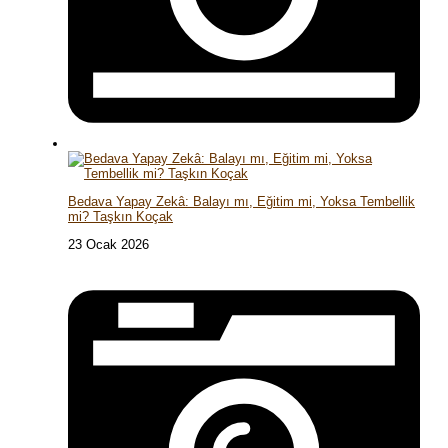
Bedava Yapay Zekâ: Balayı mı, Eğitim mi, Yoksa Tembellik
mi? Taşkın Koçak
23 Ocak 2026