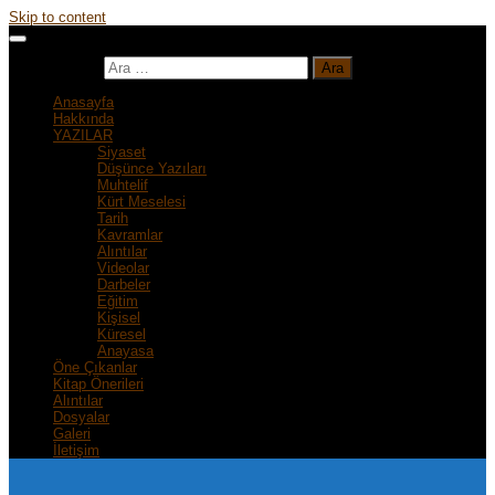
Skip to content
Arama:
Anasayfa
Hakkında
YAZILAR
Siyaset
Düşünce Yazıları
Muhtelif
Kürt Meselesi
Tarih
Kavramlar
Alıntılar
Videolar
Darbeler
Eğitim
Kişisel
Küresel
Anayasa
Öne Çıkanlar
Kitap Önerileri
Alıntılar
Dosyalar
Galeri
İletişim