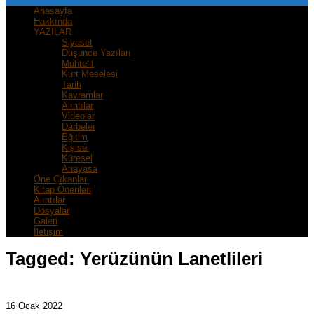
Anasayfa
Hakkında
YAZILAR
Siyaset
Düşünce Yazıları
Muhtelif
Kürt Meselesi
Tarih
Kavramlar
Alıntılar
Videolar
Darbeler
Eğitim
Kişisel
Küresel
Anayasa
Öne Çıkanlar
Kitap Önerileri
Alıntılar
Dosyalar
Galeri
İletişim
Tagged:
Yerüzünün Lanetlileri
16 Ocak 2022