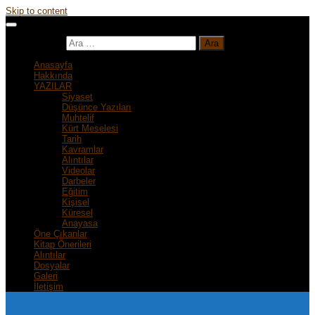
Skip to content
Arama:
Anasayfa
Hakkında
YAZILAR
Siyaset
Düşünce Yazıları
Muhtelif
Kürt Meselesi
Tarih
Kavramlar
Alıntılar
Videolar
Darbeler
Eğitim
Kişisel
Küresel
Anayasa
Öne Çıkanlar
Kitap Önerileri
Alıntılar
Dosyalar
Galeri
İletişim