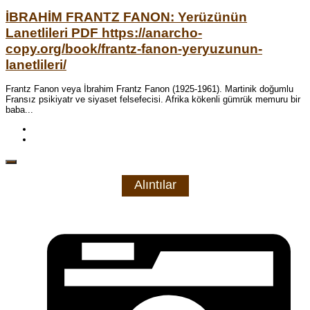
İBRAHİM FRANTZ FANON: Yerüzünün
Lanetlileri PDF https://anarcho-
copy.org/book/frantz-fanon-yeryuzunun-
lanetlileri/
Frantz Fanon veya İbrahim Frantz Fanon (1925-1961). Martinik doğumlu
Fransız psikiyatr ve siyaset felsefecisi. Afrika kökenli gümrük memuru bir
baba...
Alıntılar