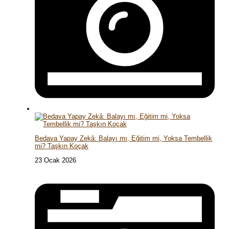
Bedava Yapay Zekâ: Balayı mı, Eğitim mi, Yoksa Tembellik
mi? Taşkın Koçak
23 Ocak 2026