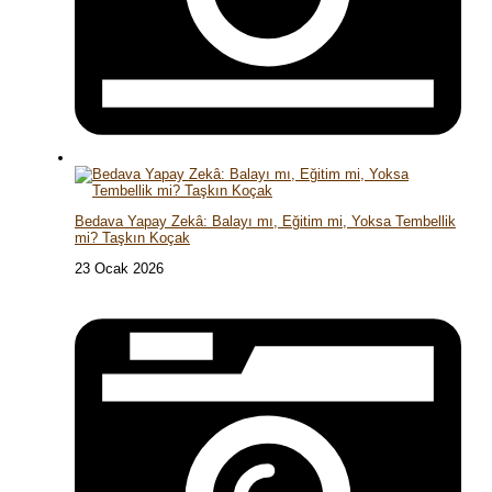
Bedava Yapay Zekâ: Balayı mı, Eğitim mi, Yoksa Tembellik
mi? Taşkın Koçak
23 Ocak 2026