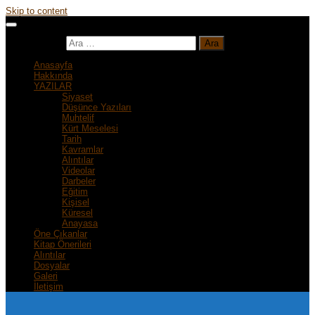
Skip to content
Arama:
Anasayfa
Hakkında
YAZILAR
Siyaset
Düşünce Yazıları
Muhtelif
Kürt Meselesi
Tarih
Kavramlar
Alıntılar
Videolar
Darbeler
Eğitim
Kişisel
Küresel
Anayasa
Öne Çıkanlar
Kitap Önerileri
Alıntılar
Dosyalar
Galeri
İletişim