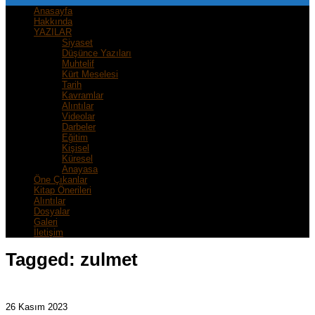
Anasayfa
Hakkında
YAZILAR
Siyaset
Düşünce Yazıları
Muhtelif
Kürt Meselesi
Tarih
Kavramlar
Alıntılar
Videolar
Darbeler
Eğitim
Kişisel
Küresel
Anayasa
Öne Çıkanlar
Kitap Önerileri
Alıntılar
Dosyalar
Galeri
İletişim
Tagged:
zulmet
26 Kasım 2023