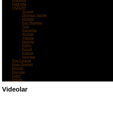
Anasayfa
Hakkında
YAZILAR
Siyaset
Düşünce Yazıları
Muhtelif
Kürt Meselesi
Tarih
Kavramlar
Alıntılar
Videolar
Darbeler
Eğitim
Kişisel
Küresel
Anayasa
Öne Çıkanlar
Kitap Önerileri
Alıntılar
Dosyalar
Galeri
İletişim
Videolar