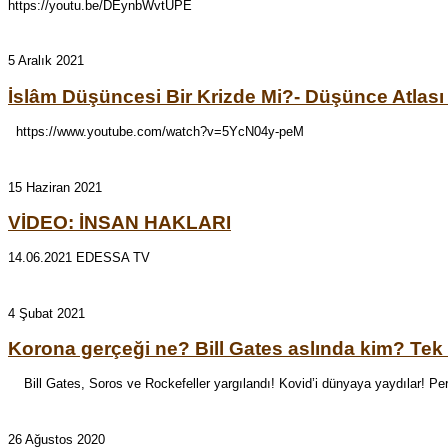
https://youtu.be/DEynbWvtUPE
5 Aralık 2021
İslâm Düşüncesi Bir Krizde Mi?- Düşünce Atlası 
https://www.youtube.com/watch?v=5YcN04y-peM
15 Haziran 2021
VİDEO: İNSAN HAKLARI
14.06.2021 EDESSA TV
4 Şubat 2021
Korona gerçeği ne? Bill Gates aslında kim? Tek
Bill Gates, Soros ve Rockefeller yargılandı! Kovid’i dünyaya yaydılar! Peru
26 Ağustos 2020